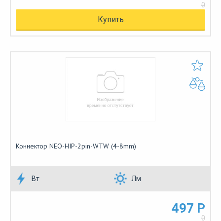
0
Купить
Коннектор NEO-HIP-2pin-WTW (4-8mm)
Вт
Лм
497 Р
0