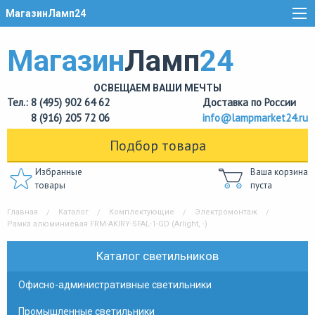
МагазинЛамп24
Магазин
Ламп
24
ОСВЕЩАЕМ ВАШИ МЕЧТЫ
Тел.: 8 (495) 902 64 62
Доставка по России
8 (916) 205 72 06
info@lampmarket24.ru
Подбор товара
Избранные
Ваша корзина
товары
пуста
Главная
Каталог
Комплектующие
Электромонтаж
Рамка алюминиевая FRM-AKIRY-SFAL-1-GD (Arlight, -)
Каталог светильников
Офисно-административные светильники
Промышленные светильники