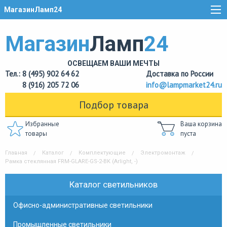
МагазинЛамп24
Магазин
Ламп
24
ОСВЕЩАЕМ ВАШИ МЕЧТЫ
Тел.: 8 (495) 902 64 62
Доставка по России
8 (916) 205 72 06
info@lampmarket24.ru
Подбор товара
Избранные
Ваша корзина
товары
пуста
Главная
Каталог
Комплектующие
Электромонтаж
Рамка стеклянная FRM-GLARE-GS-2-BK (Arlight, -)
Каталог светильников
Офисно-административные светильники
Промышленные светильники