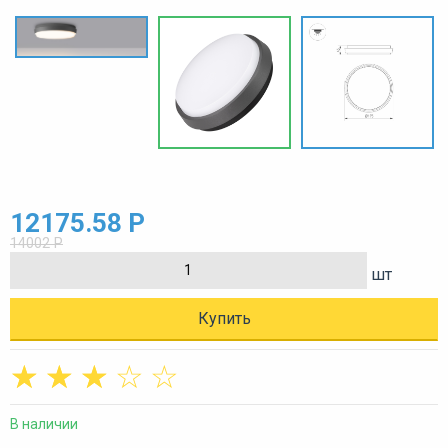
12175.58 Р
14002 Р
шт
Купить
☆
☆
☆
☆
☆
В наличии