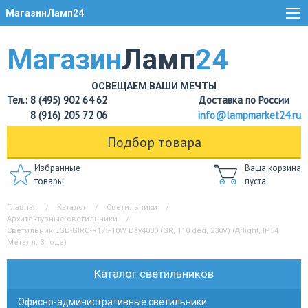
МагазинЛамп24
Магазин
Ламп
24
ОСВЕЩАЕМ ВАШИ МЕЧТЫ
Тел.: 8 (495) 902 64 62
Доставка по России
8 (916) 205 72 06
info@lampmarket24.ru
Подбор товара
Избранные
Ваша корзина
товары
пуста
Главная
Каталог
Светильники
Архитектурные светильники
Светильник LGD-GIRO-R175-10W Day4000 (GR, 110 deg, 230V) (Arlight, IP54
Металл, 3 года)
Каталог светильников
Офисно-административные светильники