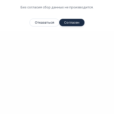
Без согласия сбор данных не производится.
Отказаться
Согласен
Вы смотрели
Светильник LGD-GIRO-R175-10W Day4000 (GR, 110 deg,
230V)...
10 Вт
IP 54