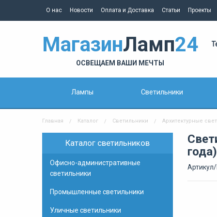
О нас
Новости
Оплата и Доставка
Статьи
Проекты
Магазин
Ламп
24
Т
ОСВЕЩАЕМ ВАШИ МЕЧТЫ
Лампы
Светильники
Главная
Каталог
Светильники
Архитектурные све
Свети
Каталог светильников
года)
Офисно-административные
Артикул/
светильники
Промышленные светильники
Уличные светильники