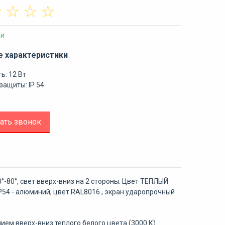
☆
☆
☆
☆
ии
е характеристики
ь: 12 Вт
защиты: IP 54
ать звонок
-80°, свет вверх-вниз на 2 стороны. Цвет ТЕПЛЫЙ
54 - алюминий, цвет RAL8016 , экран ударопрочный
ием вверх-вниз теплого белого цвета (3000 К)