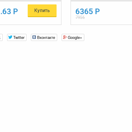
.63 Р
6365 Р
Купить
7956
k
Twitter
Вконтакте
Google+