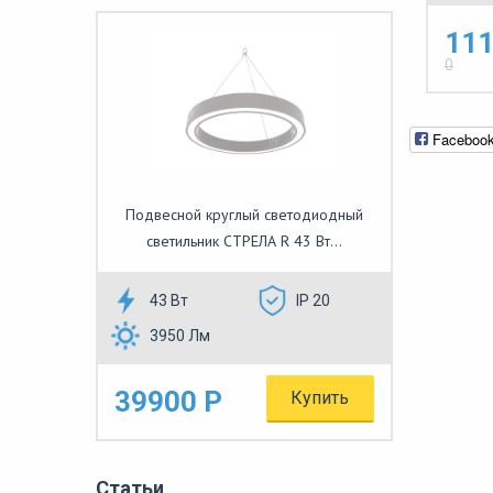
111
0
Faceboo
Подвесной круглый светодиодный
светильник СТРЕЛА R 43 Вт...
43 Вт
IP 20
3950 Лм
39900 Р
Купить
Статьи