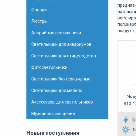
предназн
Фонари
на фасад
регулиро
Люстры
поликарб
воздухе,
Аварийные светильники
Светильники для аквариумов
Светильники для птицеводства
Фитосветильники
Светильники бактерицидные
Светильники для мебели
Моду
Аксессуары для светильников
R10-12
Музейное освещение
В
Л
Новые поступления