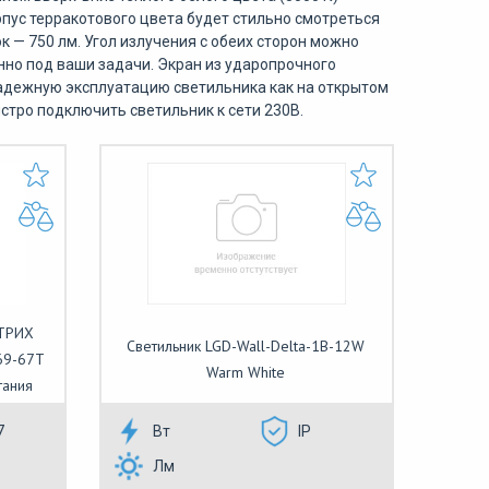
пус терракотового цвета будет стильно смотреться
к — 750 лм. Угол излучения с обеих сторон можно
нно под ваши задачи. Экран из ударопрочного
надежную эксплуатацию светильника как на открытом
стро подключить светильник к сети 230В.
ШТРИХ
Светильник LGD-Wall-Delta-1B-12W
69-67Т
Warm White
тания
7
Вт
IP
Лм