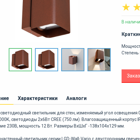
☆
В налич
Кратки
Мощност
Степень 
Заказ
ание
Характеристики
Аналоги
светодиодный светильник для стен, изменяемый угол освещения 0°
00К, светодиоды 2x6Вт CREE (750 лм). Влагозащищенный корпус IP
ние 230В, мощность 12 Вт. Размеры ВхШхГ -138х104х129 мм.
настенный светильник серии LGD-Wall-Vario с двусторонним свечен