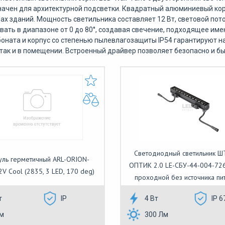
ачен для архитектурной подсветки. Квадратный алюминиевый кор
ах зданий. Мощность светильника составляет 12 Вт, световой пото
вать в диапазоне от 0 до 80°, создавая свечение, подходящее име
оната и корпус со степенью пылевлагозащиты IP54 гарантируют 
 так и в помещении. Встроенный драйвер позволяет безопасно и бы
Светодиодный светильник 
ль герметичный ARL-ORION-
ОПТИК 2.0 LE-СБУ-44-004-72
V Cool (2835, 3 LED, 170 deg)
проходной без источника пи
т
IP
4 Вт
IP 6
м
300 Лм