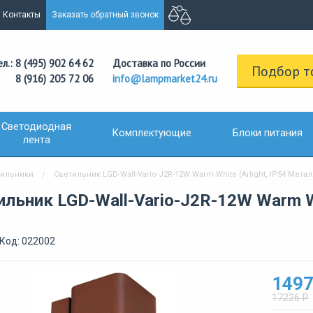
Контакты
Заказать обратный звонок
ел.: 8 (495) 902 64 62
Доставка по России
Подбор т
8 (916) 205 72 06
info@lampmarket24.ru
Светодиодная
Комплектующие
Блоки питания
лента
тильники
Светильник LGD-Wall-Vario-J2R-12W Warm White (Arlight, IP54 Метал
льник LGD-Wall-Vario-J2R-12W Warm Whi
Код: 022002
1497
17226 Р