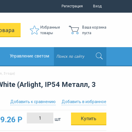
Регистрация
Вход
Избранные
Ваша корзина
овара
товары
пуста
Управление светом
л, 3 года)
te (Arlight, IP54 Металл, 3
Добавить к сравнению
Добавить в избранное
9.26 Р
Купить
шт