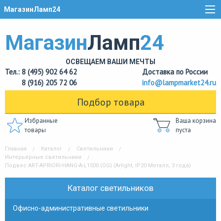
МагазинЛамп24
Магазин
Ламп
24
ОСВЕЩАЕМ ВАШИ МЕЧТЫ
Тел.: 8 (495) 902 64 62
Доставка по России
8 (916) 205 72 06
info@lampmarket24.ru
Подбор товара
Избранные
Ваша корзина
товары
пуста
Главная
Каталог
Светильники
Интерьерные светильники
Подвес ART-APRIORI-HANG-A-L1500 (OG) (Arlight, IP20 Металл, 3 года)
Каталог светильников
Офисно-административные светильники