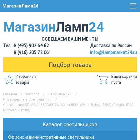
МагазинЛамп24
Магазин
Ламп
24
ОСВЕЩАЕМ ВАШИ МЕЧТЫ
Тел.: 8 (495) 902 64 62
Доставка по России
8 (916) 205 72 06
info@lampmarket24.ru
Подбор товара
Избранные
Ваша корзина
товары
пуста
Главная
Каталог
Светильники
Интерьерные светильники
Светильник SP-VINCI-S600x55-7W Warm3000 (WH, 110 deg, 230V) (Arlight, IP20
Металл, 3 года)
Каталог светильников
Офисно-административные светильники