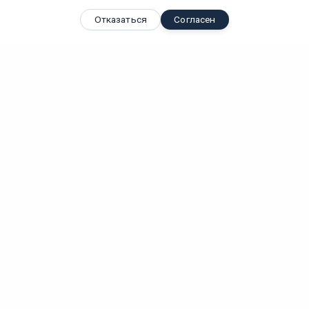
Отказаться
Согласен
Вы смотрели
Светильник SP-VINCI-S600x55-7W Warm3000 (WH, 110 deg,...
7 Вт
IP 20
Лм