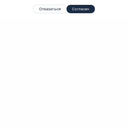
Отказаться
Согласен
Вы смотрели
Трек встраиваемый LGD-4TR-TRACK-F-4000-WH-M (D)
(Arlight,...
Вт
IP 20
Лм