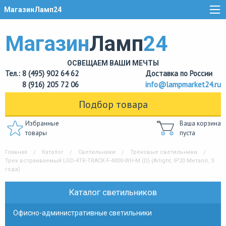
МагазинЛамп24
Магазин
Ламп
24
ОСВЕЩАЕМ ВАШИ МЕЧТЫ
Тел.: 8 (495) 902 64 62
Доставка по России
8 (916) 205 72 06
info@lampmarket24.ru
Подбор товара
Избранные
Ваша корзина
товары
пуста
Главная
Каталог
Светильники
Трековые светильники
Трек встраиваемый LGD-4TR-TRACK-F-4000-WH-M (D) (Arlight, IP20 Металл, 3
года)
Каталог светильников
Офисно-административные светильники