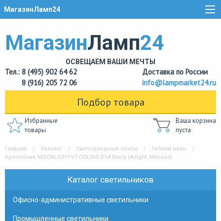
МагазинЛамп24
Магазин
Ламп
24
ОСВЕЩАЕМ ВАШИ МЕЧТЫ
Тел.: 8 (495) 902 64 62
Доставка по России
8 (916) 205 72 06
info@lampmarket24.ru
Подбор товара
Избранные
Ваша корзина
товары
пуста
Главная
Каталог
Светодиодные ленты
Гибкий неон
Крепление MOONLIGHT-VT-CEILING-D18 Black (Arlight, Металл)
Каталог светильников
Офисно-административные светильники
Промышленные светильники