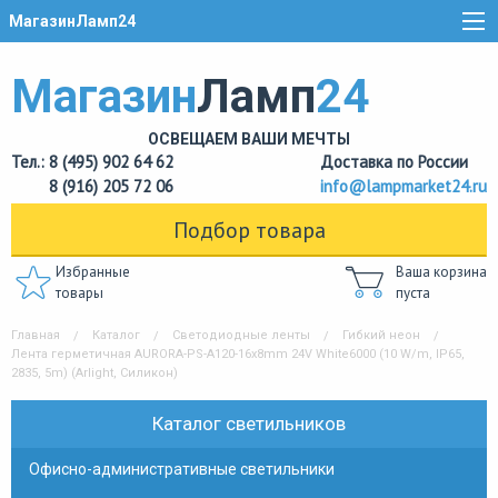
МагазинЛамп24
Магазин
Ламп
24
ОСВЕЩАЕМ ВАШИ МЕЧТЫ
Тел.: 8 (495) 902 64 62
Доставка по России
8 (916) 205 72 06
info@lampmarket24.ru
Подбор товара
Избранные
Ваша корзина
товары
пуста
Главная
Каталог
Светодиодные ленты
Гибкий неон
Лента герметичная AURORA-PS-A120-16x8mm 24V White6000 (10 W/m, IP65,
2835, 5m) (Arlight, Силикон)
Каталог светильников
Офисно-административные светильники