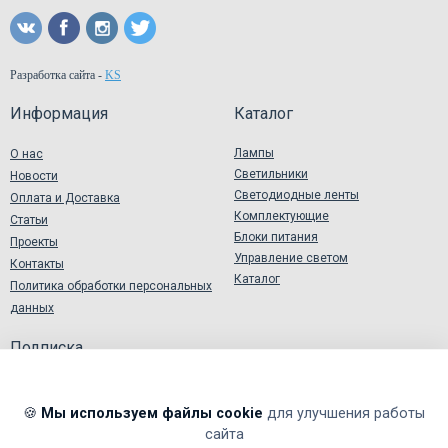
Разработка сайта
-
KS
Информация
Каталог
Лампы
О нас
Светильники
Новости
Светодиодные ленты
Оплата и Доставка
Комплектующие
Статьи
Блоки питания
Проекты
Управление светом
Контакты
Каталог
Политика обработки персональных
данных
Подписка
🍪
Мы используем файлы cookie
для улучшения работы
сайта
Я подтверждаю и принимаю
Согласие на обработку