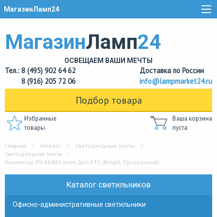
МагазинЛамп24
Магазин
Ламп
24
ОСВЕЩАЕМ ВАШИ МЕЧТЫ
Тел.: 8 (495) 902 64 62
Доставка по России
8 (916) 205 72 06
info@lampmarket24.ru
Подбор товара
Избранные
Ваша корзина
товары
пуста
Главная
Каталог
Светодиодные ленты
Светодиодная лента
Коннектор FIX-MONO-5mm-2pin-STS (Arlight, Прозрачный)
Каталог светильников
Офисно-административные светильники