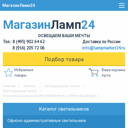
МагазинЛамп24
Магазин
Ламп
24
ОСВЕЩАЕМ ВАШИ МЕЧТЫ
Тел.: 8 (495) 902 64 62
Доставка по России
8 (916) 205 72 06
info@lampmarket24.ru
Подбор товара
Избранные
Ваша корзина
товары
пуста
Главная
Каталог
Светодиодные ленты
Светодиодная лента
Коннектор выводной FAST-MONO-8mm-L150mm-X2 (Arlight, -)
Каталог светильников
Офисно-административные светильники