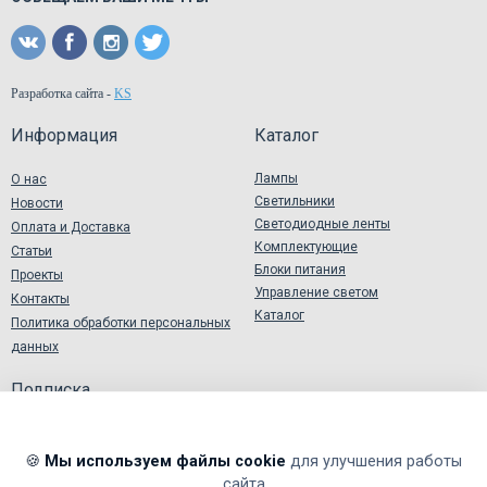
Разработка сайта
-
KS
Информация
Каталог
Лампы
О нас
Светильники
Новости
Светодиодные ленты
Оплата и Доставка
Комплектующие
Статьи
Блоки питания
Проекты
Управление светом
Контакты
Каталог
Политика обработки персональных
данных
Подписка
🍪
Мы используем файлы cookie
для улучшения работы
сайта
Я подтверждаю и принимаю
Согласие на обработку