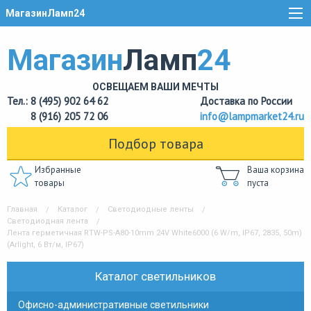
МагазинЛамп24
Магазин
Ламп
24
ОСВЕЩАЕМ ВАШИ МЕЧТЫ
Тел.: 8 (495) 902 64 62
Доставка по России
8 (916) 205 72 06
info@lampmarket24.ru
Подбор товара
Избранные
Ваша корзина
товары
пуста
Главная
Каталог
Светодиодные ленты
Светодиодная лента
Лента герметичная RTW-PS-A80-10mm 24V White6000 (6 W/m, IP67, 2835, 50m)
(Arlight, 6 Вт/м, IP67)
Каталог светильников
Офисно-административные светильники