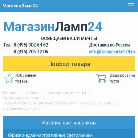
МагазинЛамп24
Магазин
Ламп
24
ОСВЕЩАЕМ ВАШИ МЕЧТЫ
Тел.: 8 (495) 902 64 62
Доставка по России
8 (916) 205 72 06
info@lampmarket24.ru
Подбор товара
Избранные
Ваша корзина
товары
пуста
Главная
Каталог
Светодиодные ленты
Светодиодная лента
Лента IC-A120-12mm 24V Warm3000 (9.6 W/m, IP20, 2835, 20m) (Arlight,
стабилизированная)
Каталог светильников
Офисно-административные светильники