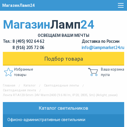
МагазинЛамп24
Магазин
Ламп
24
ОСВЕЩАЕМ ВАШИ МЕЧТЫ
Тел.: 8 (495) 902 64 62
Доставка по России
8 (916) 205 72 06
info@lampmarket24.ru
Подбор товара
Избранные
Ваша корзина
товары
пуста
Главная
Каталог
Светодиодные ленты
Светодиодная лента
Лента RT-A120-5mm 24V Warm2400 (9.6 W/m, IP20, 2835, 5m) (Arlight, узкая)
Каталог светильников
Офисно-административные светильники