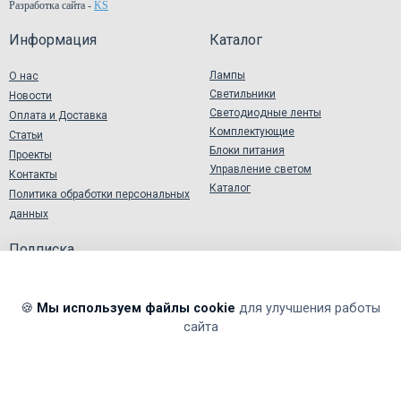
Разработка сайта
-
KS
Информация
Каталог
Лампы
О нас
Светильники
Новости
Светодиодные ленты
Оплата и Доставка
Комплектующие
Статьи
Блоки питания
Проекты
Управление светом
Контакты
Каталог
Политика обработки персональных
данных
Подписка
🍪
Мы используем файлы cookie
для улучшения работы
сайта
Я подтверждаю и принимаю
Согласие на обработку
персональных данных
.
Я даю согласие на обработку моих персональных данных в
соответствии
Политикой обработки персональных данных
.