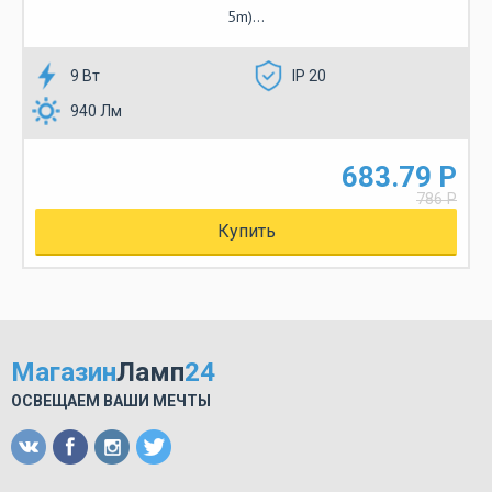
5m)...
9 Вт
IP 20
940 Лм
683.79 Р
786 Р
Купить
Магазин
Ламп
24
ОСВЕЩАЕМ ВАШИ МЕЧТЫ