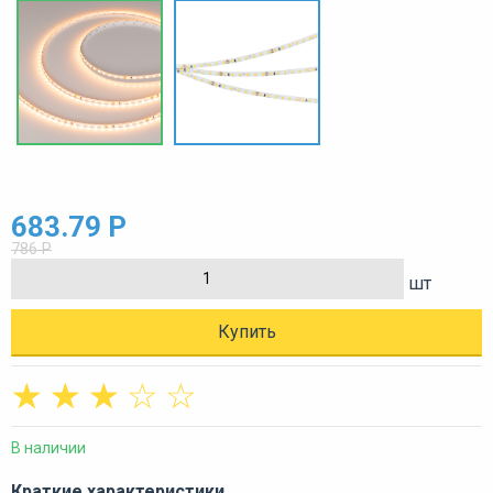
683.79 Р
786 Р
шт
Купить
☆
☆
☆
☆
☆
В наличии
Краткие характеристики