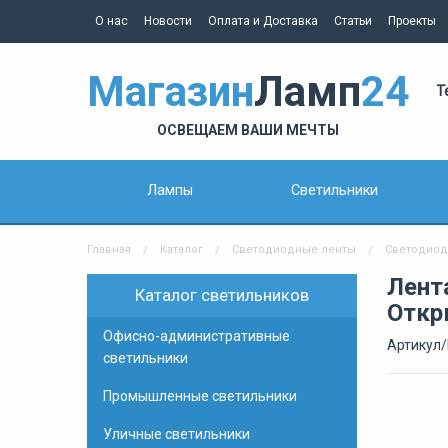
О нас
Новости
Оплата и Доставка
Статьи
Проекты
Магазин
Ламп
24
Т
ОСВЕЩАЕМ ВАШИ МЕЧТЫ
Лампы
Светильники
Главная
Каталог
Светодиодные ленты
Светодиод
Лент
Каталог светильников
Откр
Офисно-административные
Артикул/
светильники
Промышленные светильники
Уличные светильники