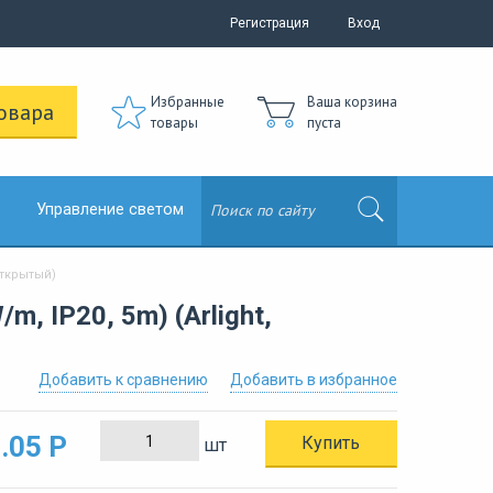
Регистрация
Вход
Избранные
Ваша корзина
овара
товары
пуста
Управление светом
Открытый)
 IP20, 5m) (Arlight,
Добавить к сравнению
Добавить в избранное
.05 Р
Купить
шт