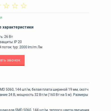
☆
☆
☆
☆
ии
е характеристики
ь: 26 Вт
защиты: IP 20
 поток: typ: 2000 lm/m Лм
ать звонок
D 5060, 144 шт/м, белая плата шириной 19 мм, скотч
ние 24 В, мощность 32 Вт/м (160 Вт на 5 м). Размеры
одиодов SMD 5060, 144 шт/м, теплого цвета свечения