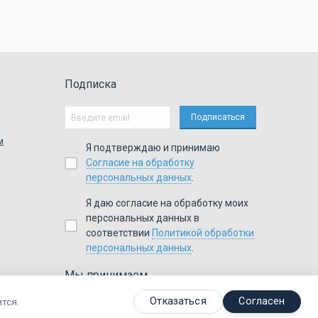
Подписка
м
Я подтверждаю и принимаю
Согласие на обработку
персональных данных
.
Я даю согласие на обработку моих
персональных данных в
соответствии
Политикой обработки
персональных данных
.
Мы принимаем
,
,
,
Я
ндекс.Деньги
Visa
Master
Card
WebMoney
Отказаться
Согласен
тся.