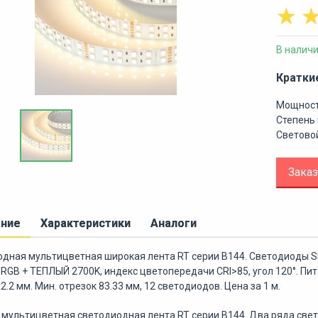
☆
В налич
Кратки
Мощност
Степень 
Световой
Заказ
ание
Характеристики
Аналоги
дная мультицветная широкая лента RT серии B144. Светодиоды SM
 RGB + ТЕПЛЫЙ 2700K, индекс цветопередачи CRI>85, угол 120°. Пита
2.2 мм. Мин. отрезок 83.33 мм, 12 светодиодов. Цена за 1 м.
мультицветная светодиодная лента RT серии B144. Два ряда свет