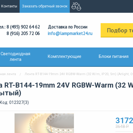
Контакты
Заказать обратный звонок
ел.: 8 (495) 902 64 62
Доставка по России
Подбор т
8 (916) 205 72 06
info@lampmarket24.ru
Светодиодная
Комплектующие
Блоки питания
лента
ная лента
Лента RT-B144-19mm 24V RGBW-Warm (32 W/m, IP20, 5m) (Arlight, 
а RT-B144-19mm 24V RGBW-Warm (32 W/m,
ытый)
Код: 012327(3)
3172
3648 Р