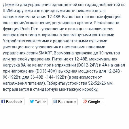
Диммер для управления одноцветной светодиодной лентой по
ШИМ и другими светодиодными источниками света с
напряжением питания 12-48В. Выполняет основные фукнции:
включение/выключение, регулировка яркости. Реализована
фукнция Push-Dim - управление с помощью выключателя
возвратного типа с нормально разомкнутыми контактами.
Устройство совместимо с радиочастотными пультами
дистанционного управления и настенными панелями
управления серии SMART. Возможна привязка до 10 пультов
или панелей управления. Питание от 12-48В, максимальная
нагрузка 8A на канал при напряжении (DC12-24V) и 4А на канал
при напряжении (DC36-48V), выходная мощность для 12-24В -
96-192Вт, для 36-48В - 144-192Вт (в зависимости от
напряжения питания). Габариты устройства 52х52х26 мм,
встраивается в стандартную монтажную коробку.
Facebook
Twitter
Вконтакте
Google+