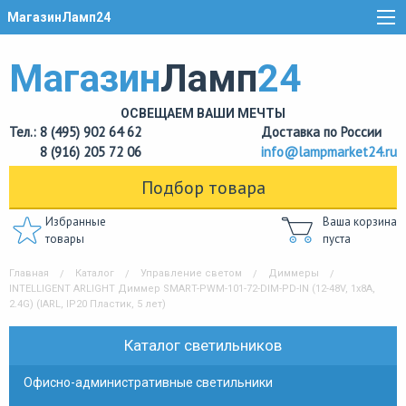
МагазинЛамп24
Магазин
Ламп
24
ОСВЕЩАЕМ ВАШИ МЕЧТЫ
Тел.: 8 (495) 902 64 62
Доставка по России
8 (916) 205 72 06
info@lampmarket24.ru
Подбор товара
Избранные
Ваша корзина
товары
пуста
Главная
Каталог
Управление светом
Диммеры
INTELLIGENT ARLIGHT Диммер SMART-PWM-101-72-DIM-PD-IN (12-48V, 1x8A,
2.4G) (IARL, IP20 Пластик, 5 лет)
Каталог светильников
Офисно-административные светильники