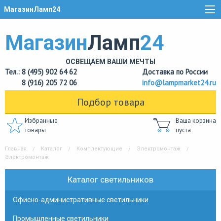
МагазинЛамп24
Магазин
Ламп
24
ОСВЕЩАЕМ ВАШИ МЕЧТЫ
Тел.: 8 (495) 902 64 62
Доставка по России
8 (916) 205 72 06
info@lampmarket24.ru
Подбор товара
Избранные
Ваша корзина
товары
пуста
Главная
Каталог
Комплектующие
Электромонтаж
Электромонтаж
Каталог светильников
Офисно-административные светильники
Промышленные светильники