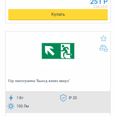
251 Р
218.14 Р
Купить
Flip пиктограмма "Выход влево вверх"
1 Вт
IP 20
100 Лм