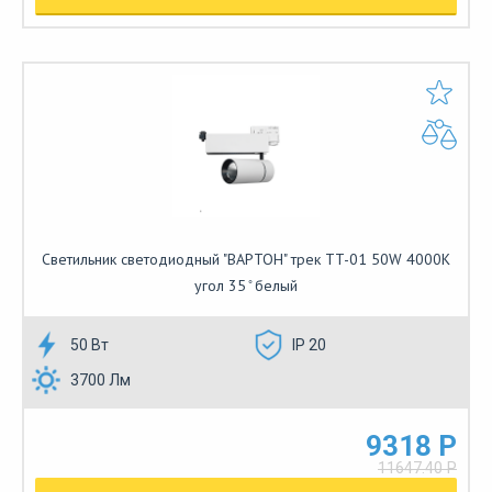
Cветильник светодиодный "ВАРТОН" трек TT-01 50W 4000K
угол 35 ̊ белый
50 Вт
IP 20
3700 Лм
9318 Р
11647.40 Р