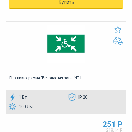
Купить
Flip пиктограмма "Безопасная зона МГН"
1 Вт
IP 20
100 Лм
251 Р
218.14 Р