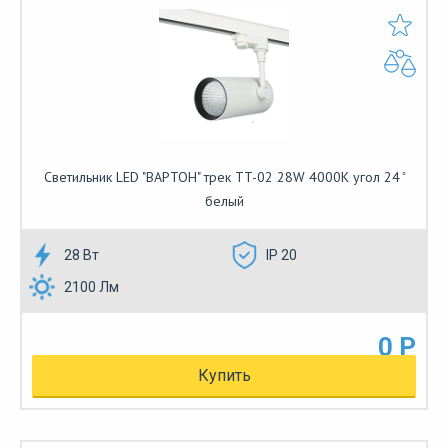
Cветильник LED "ВАРТОН" трек TT-02 28W 4000K угол 24 ̊
белый
28 Вт
IP 20
2100 Лм
0 Р
Купить