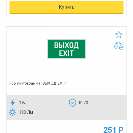
Купить
Flip пиктограмма "ВЫХОД EXIT"
1 Вт
IP 20
100 Лм
251 Р