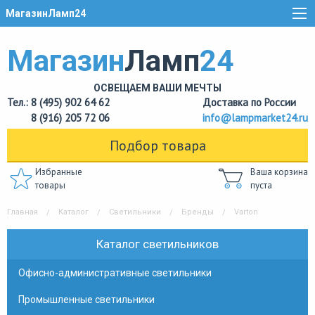
МагазинЛамп24
Магазин
Ламп
24
ОСВЕЩАЕМ ВАШИ МЕЧТЫ
Тел.: 8 (495) 902 64 62
Доставка по России
8 (916) 205 72 06
info@lampmarket24.ru
Подбор товара
Избранные
Ваша корзина
товары
пуста
Главная
Каталог
Светильники
Бренды
Varton
Каталог светильников
Офисно-административные светильники
Промышленные светильники