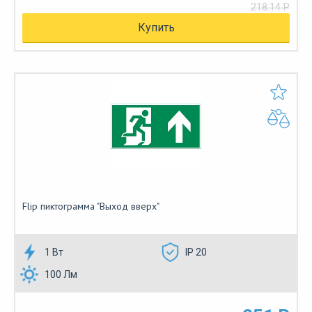
218.14 Р
Купить
Flip пиктограмма "Выход вверх"
1 Вт
IP 20
100 Лм