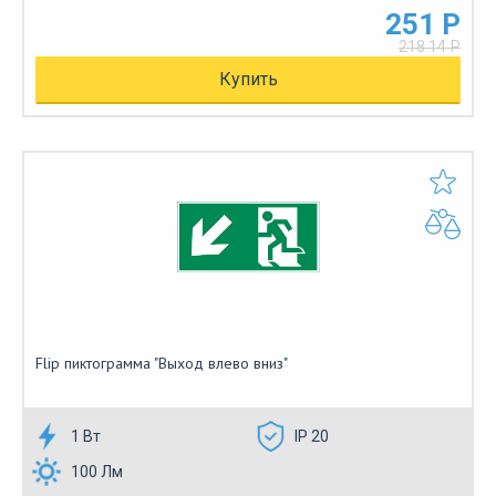
251 Р
218.14 Р
Купить
Flip пиктограмма "Выход влево вниз"
1 Вт
IP 20
100 Лм