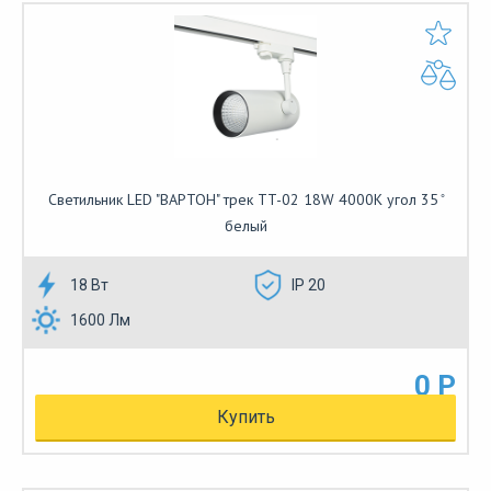
Cветильник LED "ВАРТОН" трек TT-02 18W 4000K угол 35 ̊
белый
18 Вт
IP 20
1600 Лм
0 Р
Купить