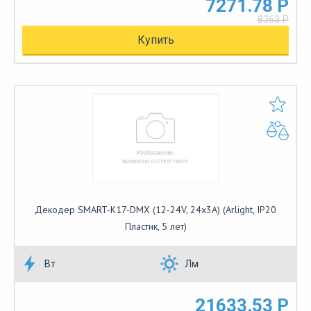
7271.78 Р
8363 Р
Купить
Декодер SMART-K17-DMX (12-24V, 24x3A) (Arlight, IP20
Пластик, 5 лет)
Вт
Лм
21633.53 Р