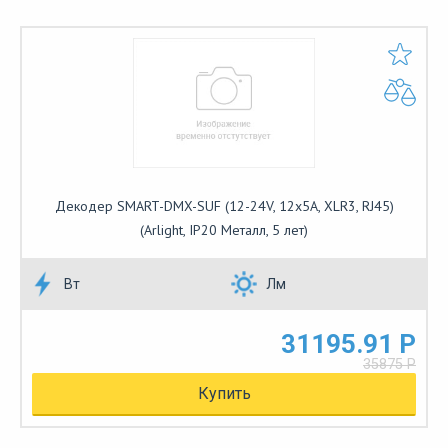
Декодер SMART-DMX-SUF (12-24V, 12x5A, XLR3, RJ45)
(Arlight, IP20 Металл, 5 лет)
Вт
Лм
31195.91 Р
35875 Р
Купить