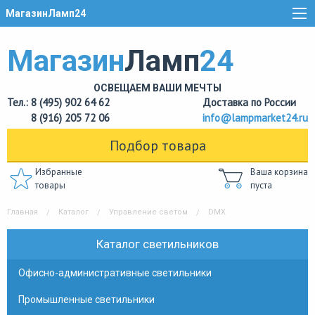
МагазинЛамп24
Магазин
Ламп
24
ОСВЕЩАЕМ ВАШИ МЕЧТЫ
Тел.: 8 (495) 902 64 62
Доставка по России
8 (916) 205 72 06
info@lampmarket24.ru
Подбор товара
Избранные
Ваша корзина
товары
пуста
Главная
Каталог
Управление светом
DMX
Каталог светильников
Офисно-административные светильники
Промышленные светильники