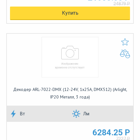
24879 Р
Купить
Декодер ARL-7022-DMX (12-24V, 1x25A, DMX512) (Arlight,
IP20 Металл, 3 года)
Вт
Лм
6284.25 Р
7227 Р