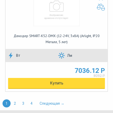
Декодер SMART-K52-DMX (12-24V, 3x8A) (Arlight, IP20
Металл, 5 лет)
Вт
Лм
7036.12 Р
8092 Р
Купить
1
2
3
4
Следующая
→