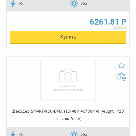
Вт
Лм
6261.81 Р
7201 Р
Купить
Декодер SMART-K20-DMX (12-48V, 4x700mA) (Arlight, IP20
Пластик, 5 лет)
Вт
Лм