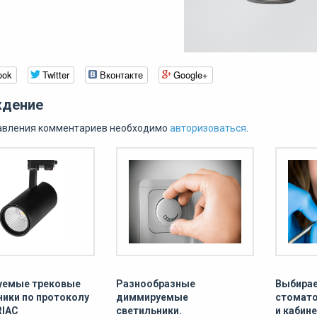
ook
Twitter
Вконтакте
Google+
дение
авления комментариев необходимо
авторизоваться
.
уемые трековые
Разнообразные
Выбирае
ники по протоколу
диммируемые
стомато
RIAC
светильники.
и кабин