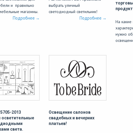
торговы
ебели и правильно
выбрать уличный
продукт
 мебельные магазины.
светодиодный светильник!
Подробнее →
Подробнее →
На какие
характер
нужно об
освещени
55705-2013
Освещение салонов
 осветительные
свадебных и вечерних
одиодными
платьев!
ками света.