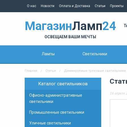
О нас
Новости
Оплата и Доставка
Статьи
Проекты
Магазин
Ламп
24
Т
ОСВЕЩАЕМ ВАШИ МЕЧТЫ
Лампы
Светильники
Главная
Статьи
Диммируемые трековые светильники по
Стат
Каталог светильников
16 апреля 
Офисно-административные
светильники
Промышленные светильники
Уличные светильники