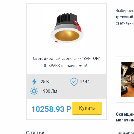
Выбирае
трековый
светильни
Светодиодный светильник "ВАРТОН"
DL-SPARK встраиваемый...
25 Вт
IP 44
1900 Лм
10258.93 Р
Купить
Освещен
магазин
Статьи
Как выбра