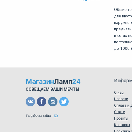
Общие те
для внут
наружног
предназн
в сетях п
постоянн
до 1000 
Магазин
Ламп
24
Информ
ОСВЕЩАЕМ ВАШИ МЕЧТЫ
О нас
Новости
Оплата и 
Статьи
Разработка сайта
-
KS
Проекты
Контакты
Политика 