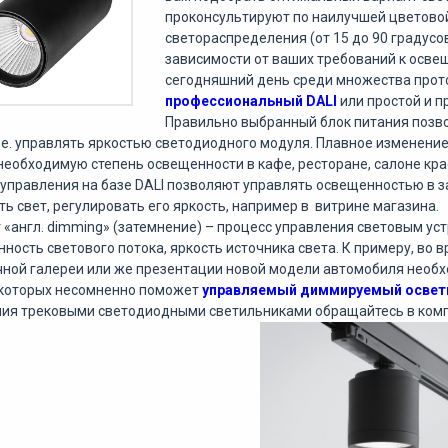
проконсультируют
по
наилучшей
цветово
светораспределения
(
от
15
до
90
градусо
зависимости
от
ваших
требований
к
осве
сегодняшний
день
среди
множества
прот
профессиональный
DALI
или
простой
и
п
Правильно
выбранный
блок
питания
позв
.
е
.
управлять
яркостью
светодиодного
модуля
.
Плавное
изменени
необходимую
степень
освещенности
в
кафе
,
ресторане
,
салоне
кра
управления
на
базе
DALI
позволяют
управлять
освещенностью
в
з
ть
свет
,
регулировать
его
яркость
,
например
в
витрине
магазина
.
г
«
англ
.
dimming
» (
затемнение
) –
процесс
управления
световым
ус
нность
светового
потока
,
яркость
источника
света
.
К
примеру
,
во
в
чной
галереи
или
же
презентации
новой
модели
автомобиля
необх
которых
несомненно
поможет
управляемый
диммируемый
освет
ния
трековыми
светодиодными
светильниками
обращайтесь
в
ком