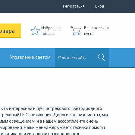
Регистрация
Вход
Избранные
Ваша корзина
овара
товары
пуста
Управление светом
быть
интересней
и
лучше
трекового
светодиодного
трековый
LED
светильник
!
Дорогие
наши
клиенты
,
мы
мым
освещением
,
и
в
нашем
ассортименте
очень
мирования
.
Наши
менеджеры
-
светотехники
помогут
тильника
для
установки
на
шинопровод
,