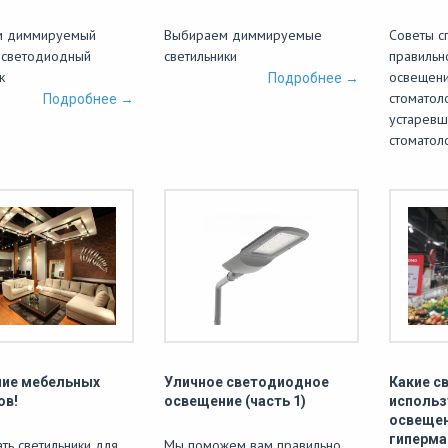
м диммируемый
Выбираем диммируемые
Советы сп
 светодиодный
светильники
правильн
к
освещени
Подробнее →
стоматол
Подробнее →
устаревш
стоматол
ие мебельных
Уличное светодиодное
Какие с
ов!
освещение (часть 1)
использ
освещен
гиперма
ть светильники для
Мы поможем вам правильно