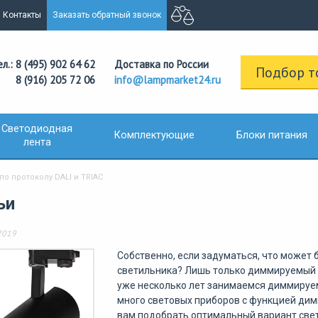
Контакты
Заказать обратный звонок
ел.: 8 (495) 902 64 62
Доставка по России
Подбор т
8 (916) 205 72 06
info@lampmarket24.ru
Светодиодная
Комплектующие
Блоки питания
лента
 протоколу DALI и TRIAC
ьи
2019
Собственно
,
если
задуматься
,
что
может
светильника
?
Лишь
только
диммируемый
уже
несколько
лет
занимаемся
диммируе
много
световых
приборов
с
функцией
дим
вам
подобрать
оптимальный
вариант
све