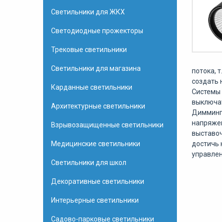
Светильники для ЖКХ
Светодиодные прожекторы
Трековые светильники
Светильники для магазина
потока
,
т
создать
Карданные светильники
Системы
выключа
Архитектурные светильники
Диммин
напряже
Взрывозащищенные светильники
выставо
Медицинские светильники
достичь
управле
Светильники для школ
Декоративные светильники
Интерьерные светильники
Садово-парковые светильники