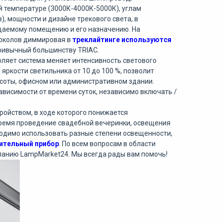
й
температуре
(
3000К
-
4000К
-
5000К
),
углам
в
),
мощности
и
дизайне
трекового
света
,
в
щаемому
помещению
и
его
назначению
.
На
околов
диммировая
в
треклайтинге
используются
ривычный
большинству
TRIAC
.
оляет
система
меняет
интенсивность
светового
е
яркости
светильника
от
10
до
100
%,
позволит
соты
,
офисном
или
административном
здании
.
ависимости
от
времени
суток
,
независимо
включать
/
тройством
,
в
ходе
которого
понижается
ремя
проведение
свадебной
вечеринки
,
освещения
одимо
использовать
разные
степени
освещенности
,
ительный
прибор
.
По
всем
вопросам
в
области
панию
LampMarket24
.
Мы
всегда
рады
вам
помочь
!