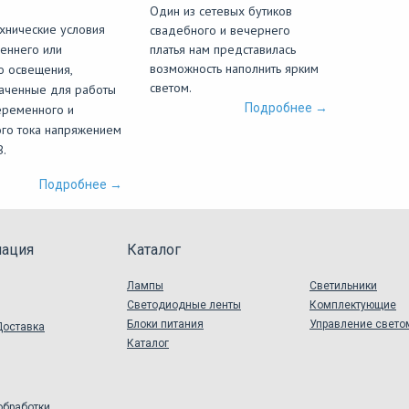
Один из сетевых бутиков
хнические условия
свадебного и вечернего
реннего или
платья нам представилась
возможность наполнить ярким
о освещения,
светом.
аченные для работы
Подробнее →
еременного и
ого тока напряжением
В.
Подробнее →
ация
Каталог
Лампы
Светильники
Светодиодные ленты
Комплектующие
Блоки питания
Управление свето
Доставка
Каталог
обработки