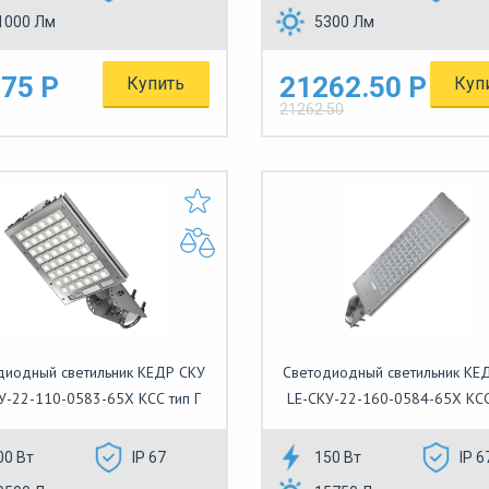
1000 Лм
5300 Лм
75 Р
21262.50 Р
Купить
Куп
21262.50
диодный светильник КЕДР СКУ
Светодиодный светильник КЕ
У-22-110-0583-65Х КСС тип Г
LE-СКУ-22-160-0584-65Х КСС
00 Вт
IP 67
150 Вт
IP 6