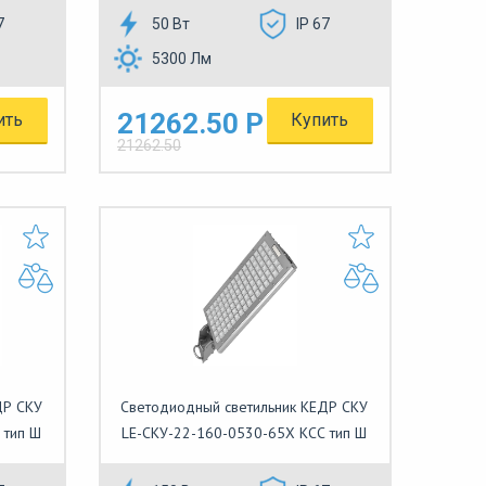
7
50 Вт
IP 67
5300 Лм
21262.50 Р
ить
Купить
21262.50
ДР СКУ
Светодиодный светильник КЕДР СКУ
 тип Ш
LE-СКУ-22-160-0530-65Х КСС тип Ш