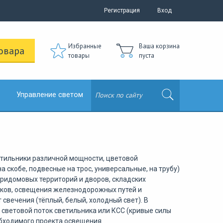
Регистрация
Вход
Избранные
Ваша корзина
овара
товары
пуста
Управление светом
тильники различной мощности, цветовой
 скобе, подвесные на трос, универсальные, на трубу)
придомовых территорий и дворов, складских
рков, освещения железнодорожных путей и
свечения (тёплый, белый, холодный свет). В
 световой поток светильника или КСС (кривые силы
еобходимого проекта освещения.