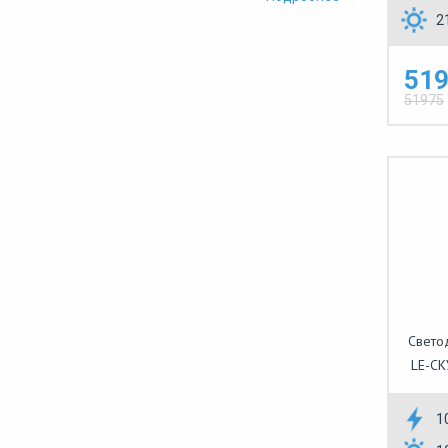
2
519
51975
Свето
LE-СК
1