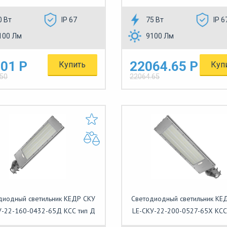
0 Вт
IP 67
75 Вт
IP 6
100 Лм
9100 Лм
01 Р
22064.65 Р
Купить
Куп
.50
22064.65
диодный светильник КЕДР СКУ
Светодиодный светильник КЕ
У-22-160-0432-65Д КСС тип Д
LE-СКУ-22-200-0527-65Х КСС