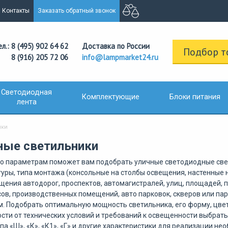
Контакты
Заказать обратный звонок
ел.: 8 (495) 902 64 62
Доставка по России
Подбор т
8 (916) 205 72 06
info@lampmarket24.ru
Светодиодная
Комплектующие
Блоки питания
лента
ики
ные светильники
о параметрам поможет вам подобрать уличные светодиодные све
уры, типа монтажа (консольные на столбы освещения, настенные на
щения автодорог, проспектов, автомагистралей, улиц, площадей, 
ов, производственных помещений, авто парковок, скверов или па
. Подобрать оптимальную мощность светильника, его форму, цвет 
сти от технических условий и требований к освещенности выбрать
ипа «Ш», «К», «К1», «Г» и другие характеристики для реализации н