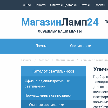
О нас
Новости
Оплата и Доставка
Статьи
Проекты
Магазин
Ламп
24
Т
ОСВЕЩАЕМ ВАШИ МЕЧТЫ
Лампы
Светильники
Главная
Каталог
Светильники
Уличные светильн
Улич
Каталог светильников
Подбор п
Офисно-административные
температ
светильники
для осве
комплекс
Промышленные светильники
платформ
зависимо
Уличные светильники
света) т