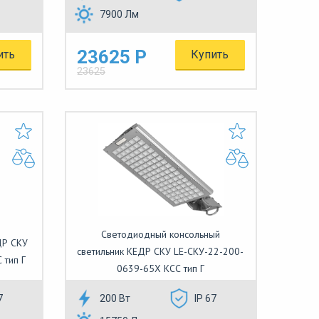
7900 Лм
23625 Р
ить
Купить
23625
Светодиодный консольный
ДР СКУ
светильник КЕДР СКУ LE-СКУ-22-200-
 тип Г
0639-65Х КСС тип Г
7
200 Вт
IP 67