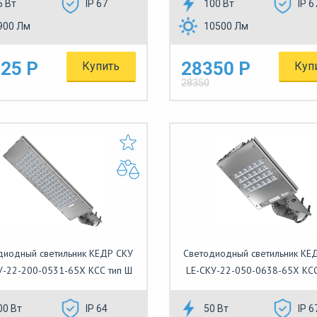
5 Вт
IP 67
100 Вт
IP 6
900 Лм
10500 Лм
25 Р
28350 Р
Купить
Куп
28350
диодный светильник КЕДР СКУ
Светодиодный светильник КЕ
У-22-200-0531-65Х КСС тип Ш
LE-СКУ-22-050-0638-65Х КСС
00 Вт
IP 64
50 Вт
IP 6