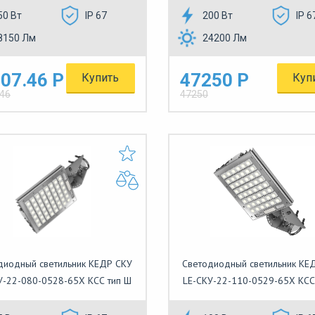
50 Вт
IP 67
200 Вт
IP 6
8150 Лм
24200 Лм
07.46 Р
47250 Р
Купить
Куп
.46
47250
диодный светильник КЕДР СКУ
Светодиодный светильник КЕ
У-22-080-0528-65Х КСС тип Ш
LE-СКУ-22-110-0529-65Х КСС