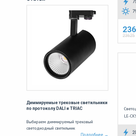
7
7
236
23625
Диммируемые трековые светильники
по протоколу DALI и TRIAC
Свето
LE-СК
Выбираем диммируемый трековый
светодиодный светильник
2
Подробнее →