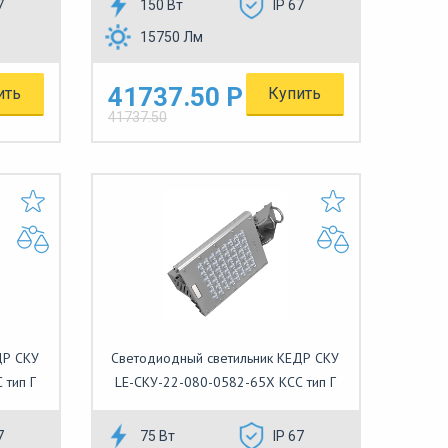
7
150 Вт
IP 67
15750 Лм
41737.50 Р
ить
Купить
41737.50
ДР СКУ
Светодиодный светильник КЕДР СКУ
 тип Г
LE-СКУ-22-080-0582-65Х КСС тип Г
7
75 Вт
IP 67