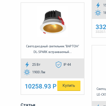
1
1
332
33207
Светодиодный светильник "ВАРТОН"
DL-SPARK встраиваемый...
25 Вт
IP 44
1900 Лм
10258.93 Р
Купить
Свето
LE-СК
Статьи