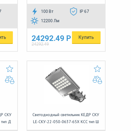
7
100 Вт
IP 67
12200 Лм
24292.49 Р
ить
Купить
24292.49
ДР СКУ
Светодиодный светильник КЕДР СКУ
 тип Д
LE-СКУ-22-050-0637-65Х КСС тип Ш