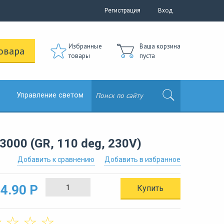
Регистрация
Вход
Избранные
Ваша корзина
овара
товары
пуста
Управление светом
00 (GR, 110 deg, 230V)
Добавить к сравнению
Добавить в избранное
4.90 Р
Купить
☆
☆
☆
☆