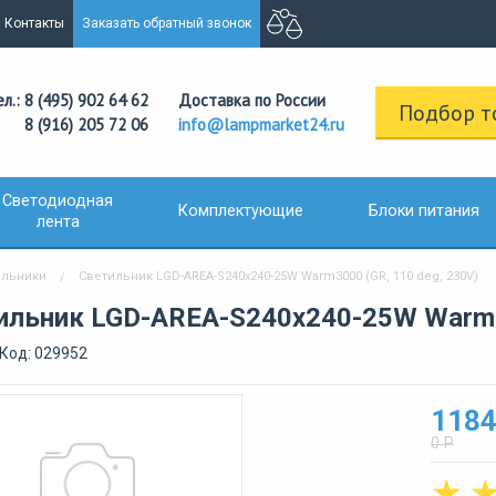
Контакты
Заказать обратный звонок
ел.: 8 (495) 902 64 62
Доставка по России
Подбор т
8 (916) 205 72 06
info@lampmarket24.ru
Светодиодная
Комплектующие
Блоки питания
лента
ильники
Светильник LGD-AREA-S240x240-25W Warm3000 (GR, 110 deg, 230V)
ильник LGD-AREA-S240x240-25W Warm30
Код: 029952
1184
0 Р
☆