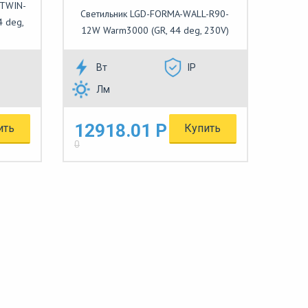
-TWIN-
Светильник LGD-FORMA-WALL-R90-
4 deg,
12W Warm3000 (GR, 44 deg, 230V)
Вт
IP
Лм
12918.01 Р
ить
Купить
0