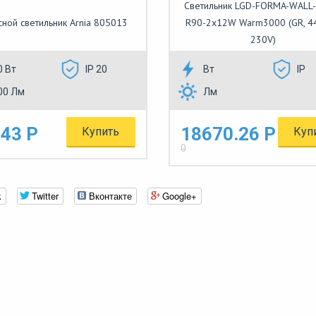
Светильник LGD-FORMA-WALL
ной светильник Arnia 805013
R90-2x12W Warm3000 (GR, 4
230V)
0 Вт
IP 20
Вт
IP
00 Лм
Лм
43 Р
18670.26 Р
Купить
Куп
0
k
Twitter
Вконтакте
Google+