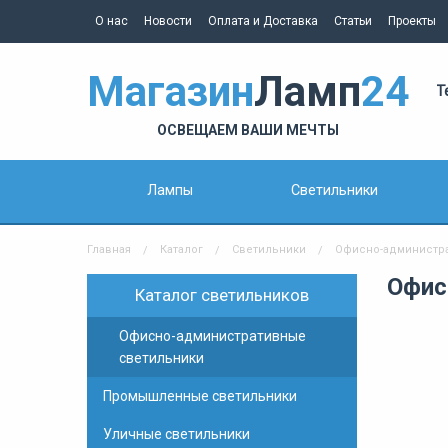
О нас
Новости
Оплата и Доставка
Статьи
Проекты
Магазин
Ламп
24
Т
ОСВЕЩАЕМ ВАШИ МЕЧТЫ
Лампы
Светильники
Главная
Каталог
Светильники
Офисно-администр
Офис
Каталог светильников
Офисно-административные
светильники
Промышленные светильники
Уличные светильники