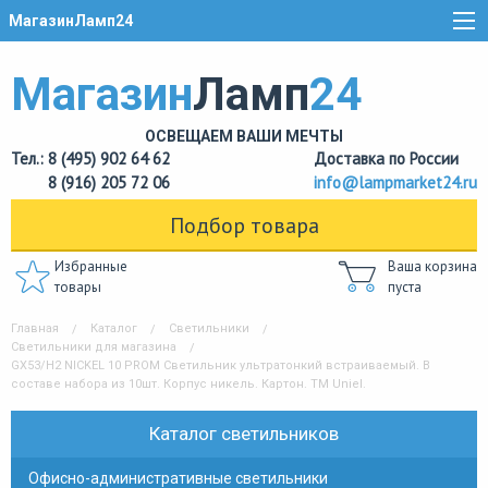
МагазинЛамп24
Магазин
Ламп
24
ОСВЕЩАЕМ ВАШИ МЕЧТЫ
Тел.: 8 (495) 902 64 62
Доставка по России
8 (916) 205 72 06
info@lampmarket24.ru
Подбор товара
Избранные
Ваша корзина
товары
пуста
Главная
Каталог
Светильники
Светильники для магазина
GX53/H2 NICKEL 10 PROM Светильник ультратонкий встраиваемый. В
составе набора из 10шт. Корпус никель. Картон. TM Uniel.
Каталог светильников
Офисно-административные светильники