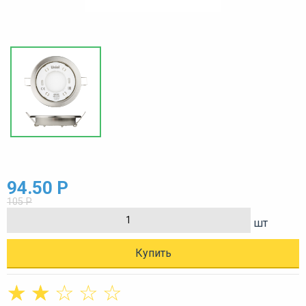
94.50 Р
105 Р
шт
Купить
☆
☆
☆
☆
☆