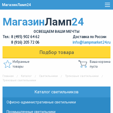
МагазинЛамп24
Магазин
Ламп
24
ОСВЕЩАЕМ ВАШИ МЕЧТЫ
Тел.: 8 (495) 902 64 62
Доставка по России
8 (916) 205 72 06
info@lampmarket24.ru
Подбор товара
Избранные
Ваша корзина
товары
пуста
Главная
Каталог
Светильники
Трековые светильники
Трековые светильники
Каталог светильников
Офисно-административные светильники
Промышленные светильники