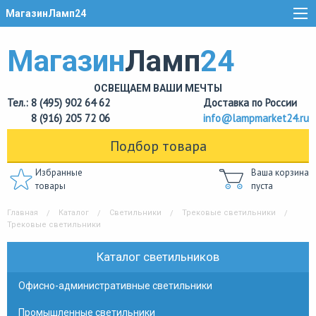
МагазинЛамп24
Магазин
Ламп
24
ОСВЕЩАЕМ ВАШИ МЕЧТЫ
Тел.: 8 (495) 902 64 62
Доставка по России
8 (916) 205 72 06
info@lampmarket24.ru
Подбор товара
Избранные
Ваша корзина
товары
пуста
Главная
Каталог
Светильники
Трековые светильники
Трековые светильники
Каталог светильников
Офисно-административные светильники
Промышленные светильники