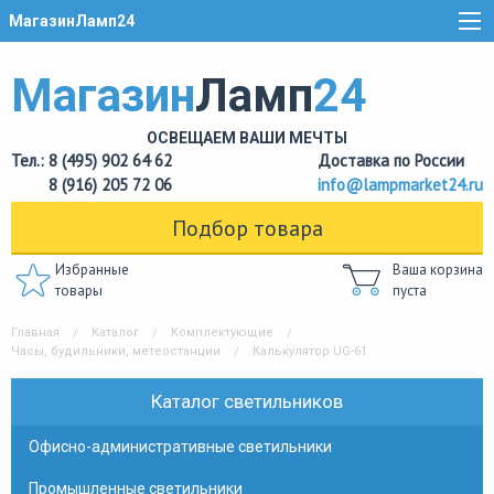
МагазинЛамп24
Магазин
Ламп
24
ОСВЕЩАЕМ ВАШИ МЕЧТЫ
Тел.: 8 (495) 902 64 62
Доставка по России
8 (916) 205 72 06
info@lampmarket24.ru
Подбор товара
Избранные
Ваша корзина
товары
пуста
Главная
Каталог
Комплектующие
Часы, будильники, метеостанции
Калькулятор UG-61
Каталог светильников
Офисно-административные светильники
Промышленные светильники