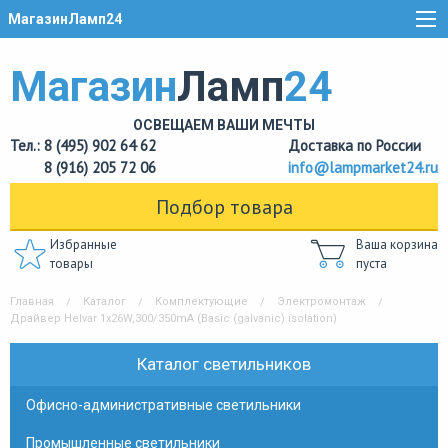
МагазинЛамп24
Магазин
Ламп
24
ОСВЕЩАЕМ ВАШИ МЕЧТЫ
Тел.: 8 (495) 902 64 62
Доставка по России
8 (916) 205 72 06
info@lampmarket24.ru
Подбор товара
Избранные
Ваша корзина
товары
пуста
Главная
Каталог
Комплектующие
Электромонтаж
Драйвер Helvar 1x26W,300/350mA (Basic (galvanic) isolation)
Каталог светильников
Офисно-административные светильники
Промышленные светильники