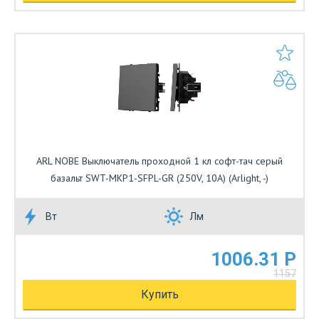
ARL NOBE Выключатель проходной 1 кл софт-тач серый
базальт SWT-MKP1-SFPL-GR (250V, 10A) (Arlight, -)
Вт
Лм
1006.31 Р
1157
Купить