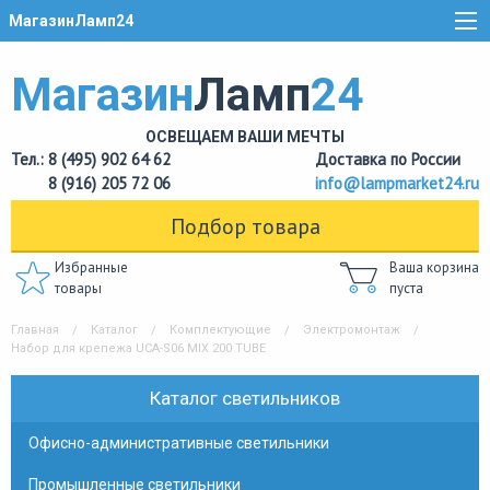
МагазинЛамп24
Магазин
Ламп
24
ОСВЕЩАЕМ ВАШИ МЕЧТЫ
Тел.: 8 (495) 902 64 62
Доставка по России
8 (916) 205 72 06
info@lampmarket24.ru
Подбор товара
Избранные
Ваша корзина
товары
пуста
Главная
Каталог
Комплектующие
Электромонтаж
Набор для крепежа UCA-S06 MIX 200 TUBE
Каталог светильников
Офисно-административные светильники
Промышленные светильники