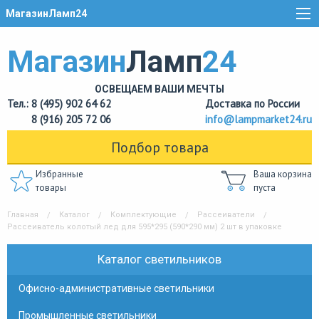
МагазинЛамп24
Магазин
Ламп
24
ОСВЕЩАЕМ ВАШИ МЕЧТЫ
Тел.: 8 (495) 902 64 62
Доставка по России
8 (916) 205 72 06
info@lampmarket24.ru
Подбор товара
Избранные
Ваша корзина
товары
пуста
Главная
Каталог
Комплектующие
Рассеиватели
Рассеиватель колотый лед для 595*295 (590*290 мм) 2 шт в упаковке
Каталог светильников
Офисно-административные светильники
Промышленные светильники