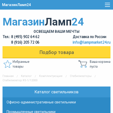
МагазинЛамп24
Магазин
Ламп
24
ОСВЕЩАЕМ ВАШИ МЕЧТЫ
Тел.: 8 (495) 902 64 62
Доставка по России
8 (916) 205 72 06
info@lampmarket24.ru
Подбор товара
Избранные
Ваша корзина
товары
пуста
Главная
Каталог
Комплектующие
Стабилизаторы
Стабилизатор RS-1/12000
Каталог светильников
Офисно-административные светильники
Промышленные светильники