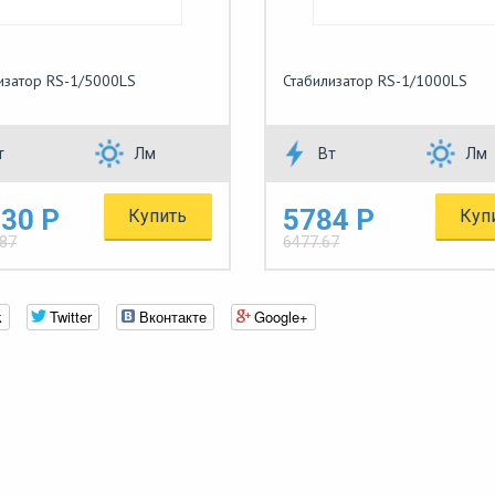
изатор RS-1/5000LS
Стабилизатор RS-1/1000LS
т
Лм
Вт
Лм
30 Р
5784 Р
Купить
Куп
.87
6477.67
k
Twitter
Вконтакте
Google+