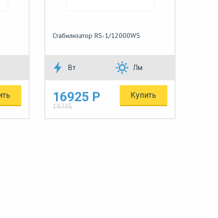
Стабилизатор RS-1/12000WS
Вт
Лм
16925 Р
ить
Купить
19745