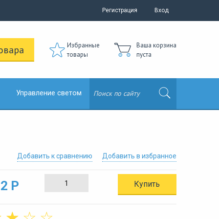
Регистрация
Вход
Избранные
Ваша корзина
овара
товары
пуста
Управление светом
Добавить к сравнению
Добавить в избранное
2 Р
Купить
☆
☆
☆
☆