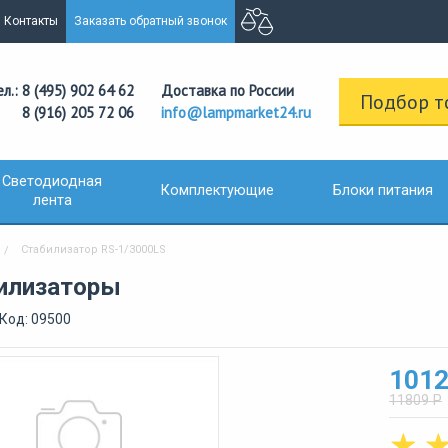
Контакты
Заказать обратный звонок
ел.: 8 (495) 902 64 62
Доставка по России
Подбор т
8 (916) 205 72 06
info@lampmarket24.ru
Светодиодная
Комплектующие
Блоки питания
лента
Стабилизатор RS-1/3000LS
илизаторы
Код: 09500
1012
11809 Р
☆