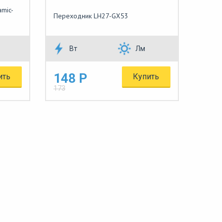
mic-
Переходник LH27-GX53
Вт
Лм
148 Р
ить
Купить
173