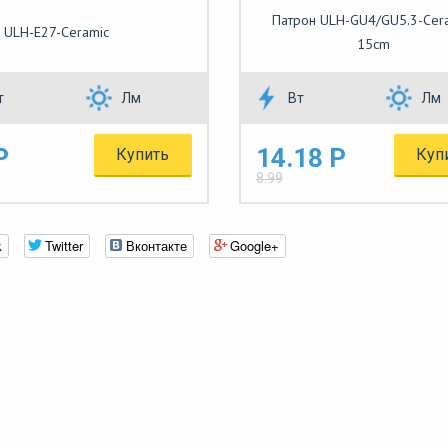
Патрон ULH-GU4/GU5.3-Cera
 ULH-E27-Ceramic
15cm
т
Лм
Вт
Лм
Р
14.18 Р
Купить
Куп
8.99
k
Twitter
Вконтакте
Google+