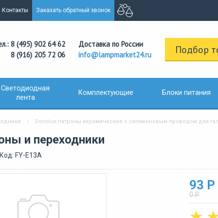
Контакты
Заказать обратный звонок
ел.: 8 (495) 902 64 62
Доставка по России
Подбор т
8 (916) 205 72 06
info@lampmarket24.ru
Светодиодная
Комплектующие
Блоки питания
лента
ходники
Donolux патроны керамические с силиконовым проводом для га
оны и переходники
Код: FY-E13A
93 Р
0 Р
☆