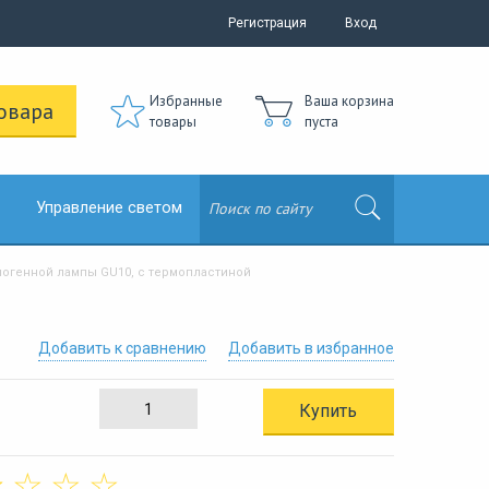
Регистрация
Вход
Избранные
Ваша корзина
овара
товары
пуста
Управление светом
логенной лампы GU10, с термопластиной
Добавить к сравнению
Добавить в избранное
Купить
☆
☆
☆
☆