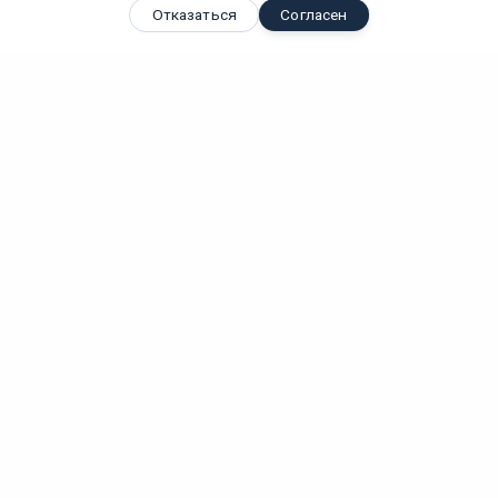
Отказаться
Согласен
Вы смотрели
Электронный трансформатор UET-HA-60T
Вт
IP
Лм