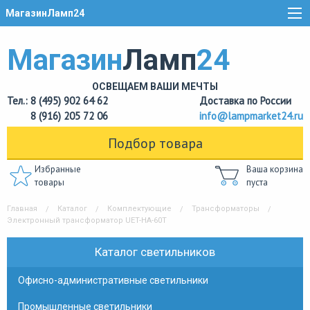
МагазинЛамп24
Магазин
Ламп
24
ОСВЕЩАЕМ ВАШИ МЕЧТЫ
Тел.: 8 (495) 902 64 62
Доставка по России
8 (916) 205 72 06
info@lampmarket24.ru
Подбор товара
Избранные
Ваша корзина
товары
пуста
Главная
Каталог
Комплектующие
Трансформаторы
Электронный трансформатор UET-HA-60T
Каталог светильников
Офисно-административные светильники
Промышленные светильники