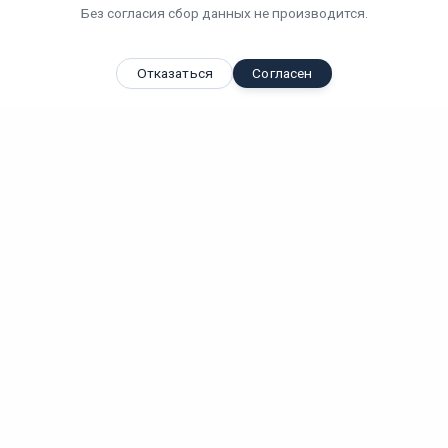
Без согласия сбор данных не производится.
Отказаться
Согласен
Вы смотрели
Декоративный светильник ULD-S0280-020/DTA RGB IP20
BELLS
Вт
IP