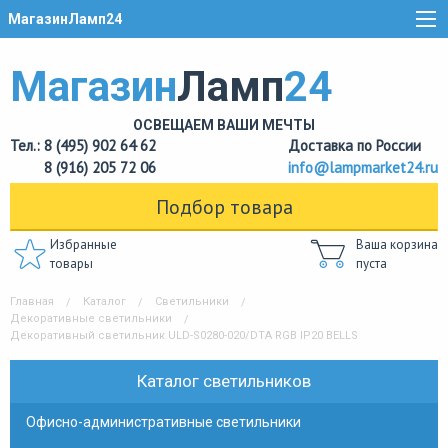
МагазинЛамп24
Магазин
Ламп
24
ОСВЕЩАЕМ ВАШИ МЕЧТЫ
Тел.: 8 (495) 902 64 62
Доставка по России
8 (916) 205 72 06
info@lampmarket24.ru
Подбор товара
Избранные
Ваша корзина
товары
пуста
Главная
Каталог
Светильники
Декоративные светильники
Декоративный светильник ULD-S0280-020/DTA RGB IP20 BELLS
Каталог светильников
Офисно-административные светильники