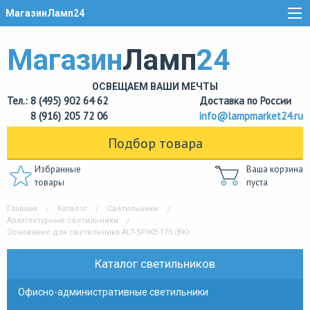
МагазинЛамп24
Магазин
Ламп
24
ОСВЕЩАЕМ ВАШИ МЕЧТЫ
Тел.: 8 (495) 902 64 62
Доставка по России
8 (916) 205 72 06
info@lampmarket24.ru
Подбор товара
Избранные
Ваша корзина
товары
пуста
Главная
Каталог
Светильники
Архитектурные светильники
Основание для светильника ALT-SPIKE-175 (BK)
Каталог светильников
Офисно-административные светильники