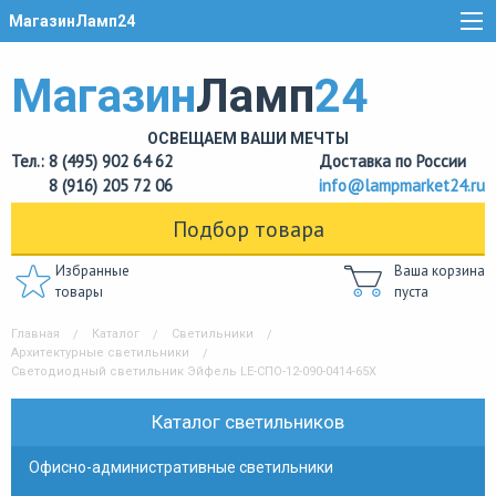
МагазинЛамп24
Магазин
Ламп
24
ОСВЕЩАЕМ ВАШИ МЕЧТЫ
Тел.: 8 (495) 902 64 62
Доставка по России
8 (916) 205 72 06
info@lampmarket24.ru
Подбор товара
Избранные
Ваша корзина
товары
пуста
Главная
Каталог
Светильники
Архитектурные светильники
Светодиодный светильник Эйфель LE-СПО-12-090-0414-65Х
Каталог светильников
Офисно-административные светильники