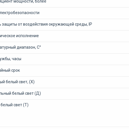
циент мощности, более
электробезопасности
ь защиты от воздействия окружающей среды, IP
ическое исполнение
атурный диапазон, С°
лужбы, часы
ийный срок
й белый свет, (Х)
льный белый свет (Д)
белый свет (Т)