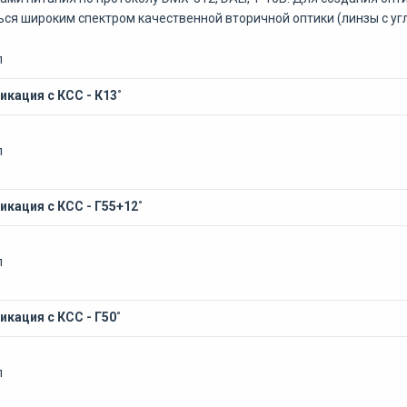
ся широким спектром качественной вторичной оптики (линзы с у
л
кация с КСС - К13˚
л
кация с КСС - Г55+12˚
л
кация с КСС - Г50˚
л