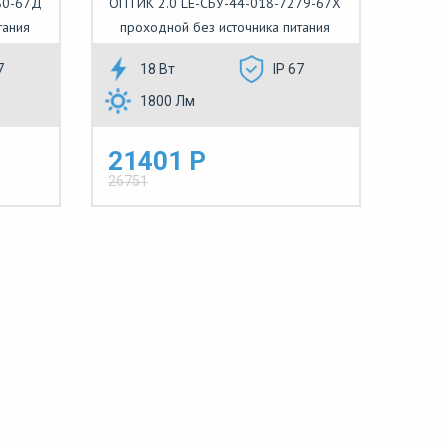
80-67Д
ОПТИК 2.0 LE-СБУ-44-018-7279-67Х
тания
проходной без источника питания
7
18 Вт
IP 67
1800 Лм
21401 Р
26751