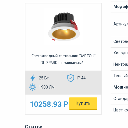
Модифи
Артику
Светово
Холодны
Светодиодный светильник "ВАРТОН"
DL-SPARK встраиваемый...
Нейтрал
Тёплый 
25 Вт
IP 44
1900 Лм
Мощнос
Станда
10258.93 Р
Купить
Цвет к
Статьи