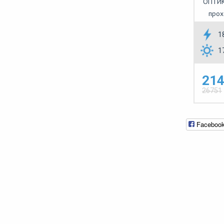
ОПТИК
прох
1
1
214
26751
Faceboo