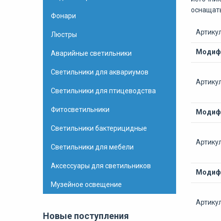
оснащать
Фонари
Артику
Люстры
Модифи
Аварийные светильники
Светильники для аквариумов
Артику
Светильники для птицеводства
Фитосветильники
Модифи
Светильники бактерицидные
Артику
Светильники для мебели
Аксессуары для светильников
Модифи
Музейное освещение
Артику
Новые поступления