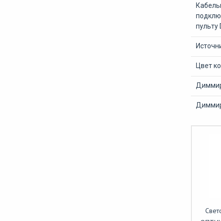
Кабель
подклю
пульту
Источн
Цвет ко
Диммир
Диммир
Свет