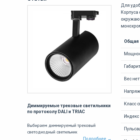
Для удоб
Корпуса 
окружающ
монохром
Общая
Мощнос
Габари
Вес нет
Напряже
Класс 
Диммируемые трековые светильники
по протоколу DALI и TRIAC
Индекс
Выбираем диммируемый трековый
Пульсац
светодиодный светильник
Подробнее →