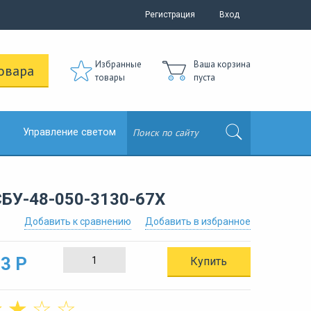
Регистрация
Вход
Избранные
Ваша корзина
овара
товары
пуста
Управление светом
БУ-48-050-3130-67Х
Добавить к сравнению
Добавить в избранное
3 Р
Купить
☆
☆
☆
☆