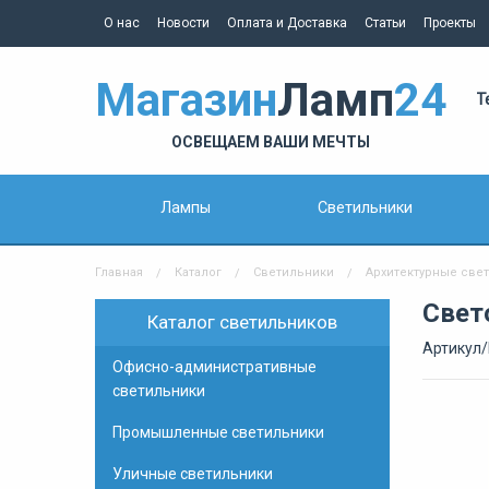
О нас
Новости
Оплата и Доставка
Статьи
Проекты
Магазин
Ламп
24
Т
ОСВЕЩАЕМ ВАШИ МЕЧТЫ
Лампы
Светильники
Главная
Каталог
Светильники
Архитектурные све
Свет
Каталог светильников
Артикул/
Офисно-административные
светильники
Промышленные светильники
Уличные светильники