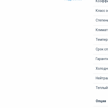
Коэффи
Класс 
Степен
Климат
Темпер
Срок с
Гарант
Холодны
Нейтра
Теплый 
Опции