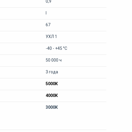
0,9
I
67
УХЛ 1
-40 - +45 °С
50 000 ч
3 года
5000К
4000К
3000К