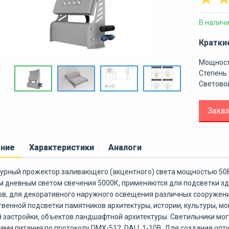
В налич
Кратки
Мощност
Степень 
Световой
Заказ
ание
Характеристики
Аналоги
урный прожектор заливающего (акцентного) света мощностью 50В
 дневным светом свечения 5000К, применяются для подсветки зда
ов,
для декоративного наружного освещения различных сооружений
венной подсветки памятников архитектуры, истории, культуры, мо
 застройки, объектов ландшафтной архитектуры.
Светильники мо
ами питания по протоколу DMX-512, DALI, 1-10В. Для создания оп