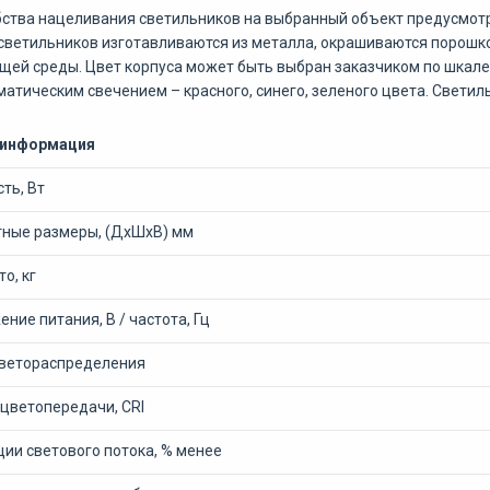
ства нацеливания светильников на выбранный объект предусмотр
светильников изготавливаются из металла, окрашиваются порошко
ей среды. Цвет корпуса может быть выбран заказчиком по шкал
атическим свечением – красного, синего, зеленого цвета. Свети
 информация
ть, Вт
тные размеры, (ДхШхВ) мм
то, кг
ние питания, В / частота, Гц
светораспределения
 цветопередачи, CRI
ии светового потока, % менее