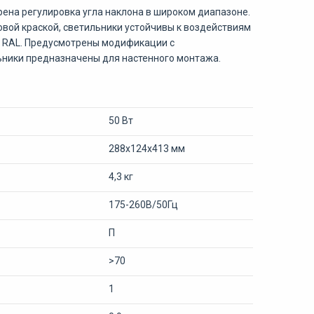
ена регулировка угла наклона в широком диапазоне.
вой краской, светильники устойчивы к воздействиям
е RAL. Предусмотрены модификации с
льники предназначены для настенного монтажа.
50 Вт
288х124х413 мм
4,3 кг
175-260В/50Гц
П
>70
1