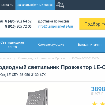
Контакты
Заказать обратный звонок
ел.: 8 (495) 902 64 62
Доставка по России
Подбор т
8 (916) 205 72 06
info@lampmarket24.ru
Светодиодная
Комплектующие
Блоки питания
лента
тильники
Светодиодный светильник Прожектор LE-СБУ-48-050-3130-67Х
одиодный светильник Прожектор LE-С
Код: LE-СБУ-48-050-3130-67Х
3898
51975 Р
☆