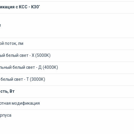
кация с КСС - К30˚
л
й поток, лм
й белый свет - Х (5000К)
ьный белый свет - Д (4000К)
белый свет - Т (3000К)
ть, Вт
ртная модификация
орпуса