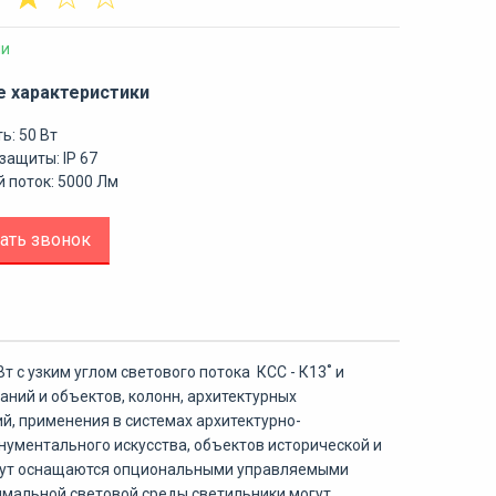
ии
е характеристики
ь: 50 Вт
защиты: IP 67
 поток: 5000 Лм
ать звонок
т с узким углом светового потока
КСС - К13˚
и
ний и объектов, колонн, архитектурных
, применения в системах архитектурно-
нументального искусства, объектов исторической и
гут оснащаются опциональными управляемыми
тимальной световой среды светильники могут