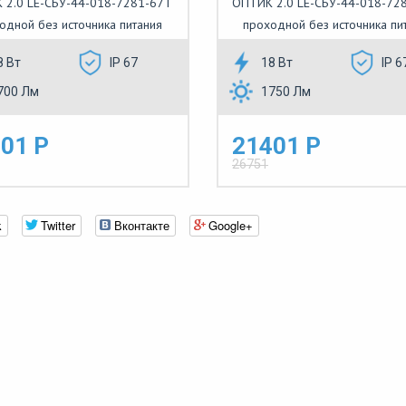
 2.0 LE-СБУ-44-018-7281-67Т
ОПТИК 2.0 LE-СБУ-44-018-72
одной без источника питания
проходной без источника пи
8 Вт
IP 67
18 Вт
IP 6
700 Лм
1750 Лм
01 Р
21401 Р
26751
k
Twitter
Вконтакте
Google+