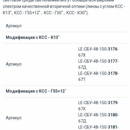
спектром качественной вторичной оптики (линзы с углом
КСС -
К13˚, КСС - Г55+12˚ , КСС - Г50˚ , КСС - К30˚
).
Артикул
Модификация с КСС - К13˚
LE-СБУ-48-150-
3176
-
67Х
LE-СБУ-48-150-
3177
-
Артикул
67Д
LE-СБУ-48-150-
3178
-
67Т
Модификация с КСС - Г55+12˚
LE-СБУ-48-150-
3179
-
67Х
LE-СБУ-48-150-
3180
-
Артикул
67Д
LE-СБУ-48-150-
3181
-