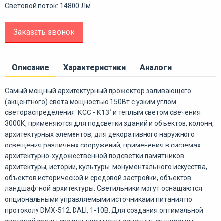
Световой поток: 14800 Лм
Заказать звонок
Описание
Характеристики
Аналоги
Самый мощный архитектурный прожектор заливающего
(акцентного) света мощностью 150Вт с узким углом
светораспределения
КСС - К13˚
и тёплым светом свечения
3000К, применяются для подсветки зданий и объектов, колонн,
архитектурных элементов,
для декоративного наружного
освещения различных сооружений, применения в системах
архитектурно-художественной подсветки памятников
архитектуры, истории, культуры, монументального искусства,
объектов исторической и средовой застройки, объектов
ландшафтной архитектуры.
Светильники могут оснащаются
опциональными управляемыми источниками питания по
протоколу DMX-512, DALI, 1-10В. Для создания оптимальной
световой среды светильники могут оснащаться широким