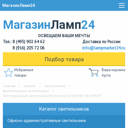
МагазинЛамп24
Магазин
Ламп
24
ОСВЕЩАЕМ ВАШИ МЕЧТЫ
Тел.: 8 (495) 902 64 62
Доставка по России
8 (916) 205 72 06
info@lampmarket24.ru
Подбор товара
Избранные
Ваша корзина
товары
пуста
Главная
Каталог
Светильники
Архитектурные светильники
Светодиодный светильник Прожектор LE-СБУ-48-150-3178-67Т
Каталог светильников
Офисно-административные светильники