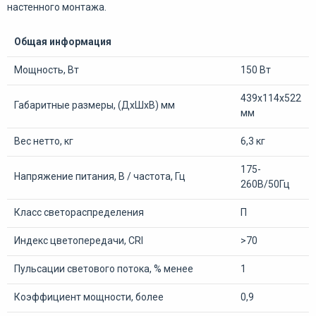
настенного монтажа.
Общая информация
Мощность, Вт
150 Вт
439х114х522
Габаритные размеры, (ДхШхВ) мм
мм
Вес нетто, кг
6,3 кг
175-
Напряжение питания, В / частота, Гц
260В/50Гц
Класс светораспределения
П
Индекс цветопередачи, CRI
>70
Пульсации светового потока, % менее
1
Коэффициент мощности, более
0,9