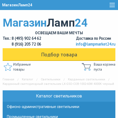
МагазинЛамп24
Магазин
Ламп
24
ОСВЕЩАЕМ ВАШИ МЕЧТЫ
Тел.: 8 (495) 902 64 62
Доставка по России
8 (916) 205 72 06
info@lampmarket24.ru
Подбор товара
Избранные
Ваша корзина
товары
пуста
Главная
Каталог
Светильники
Карданные светильники
Карданный светодиодный светильник LX-GSD-COB-1002-60W 4000К черный
Каталог светильников
Офисно-административные светильники
Промышленные светильники