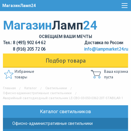
МагазинЛамп24
Магазин
Ламп
24
ОСВЕЩАЕМ ВАШИ МЕЧТЫ
Тел.: 8 (495) 902 64 62
Доставка по России
8 (916) 205 72 06
info@lampmarket24.ru
Подбор товара
Избранные
Ваша корзина
товары
пуста
Главная
Каталог
Светильники
Офисно-административные светильники
Аварийный светодиодный светильник LE-СВО-03-050-0362-20Т-STABILAR-1
Каталог светильников
Офисно-административные светильники