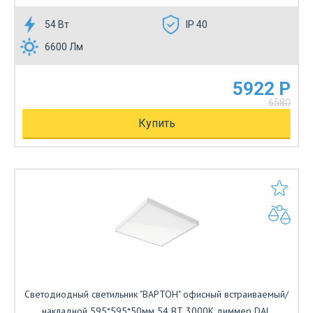
54 Вт
IP 40
6600 Лм
5922 Р
6580
Купить
Светодиодный светильник "ВАРТОН" офисный встраиваемый/
накладной 595*595*50мм 54 ВТ 3000К диммер DAL