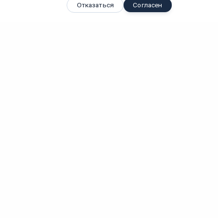
Разработка сайта
-
KS
Отказаться
Согласен
Информация
Каталог
Лампы
О нас
Светильники
Новости
Светодиодные ленты
Оплата и Доставка
Комплектующие
Статьи
Блоки питания
Проекты
Управление светом
Контакты
Каталог
Политика обработки персональных
данных
Подписка
Я подтверждаю и принимаю
Согласие на обработку
персональных данных
.
Я даю согласие на обработку моих персональных данных в
соответствии
Политикой обработки персональных данных
.