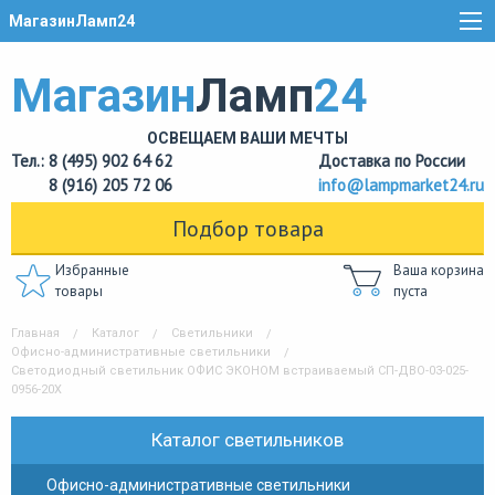
МагазинЛамп24
Магазин
Ламп
24
ОСВЕЩАЕМ ВАШИ МЕЧТЫ
Тел.: 8 (495) 902 64 62
Доставка по России
8 (916) 205 72 06
info@lampmarket24.ru
Подбор товара
Избранные
Ваша корзина
товары
пуста
Главная
Каталог
Светильники
Офисно-административные светильники
Светодиодный светильник ОФИС ЭКОНОМ встраиваемый СП-ДВО-03-025-
0956-20Х
Каталог светильников
Офисно-административные светильники