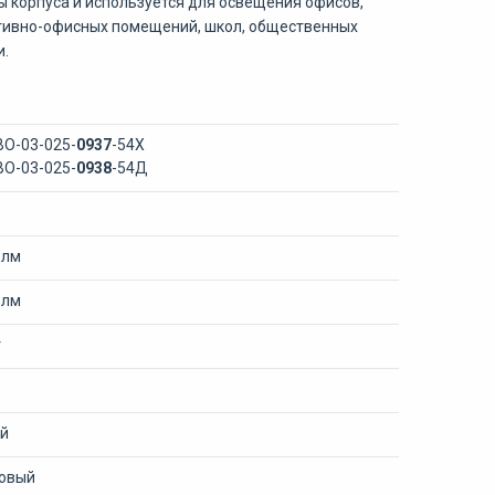
 корпуса и используется для освещения офисов,
ативно-офисных помещений, школ, общественных
и.
ВО-03-025-
0937
-54Х
ВО-03-025-
0938
-54Д
 лм
 лм
т
й
овый