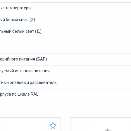
ые температуры
й белый свет, (Х)
льный белый свет (Д)
варийного питания (БАП)
уемый источник питания
тный опаловый рассеиватель
рпуса по шкале RAL