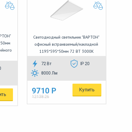
АРТОН"
Светодиодный светильник "ВАРТОН"
*50мм
офисный встраиваемый/накладной
ийного
1195*595*50мм 72 ВТ 3000К
72 Вт
IP 20
0
8000 Лм
9710 Р
Купить
ить
12138.26