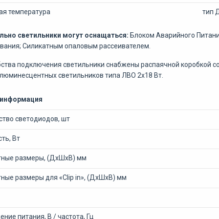
ая температура
тип 
льно светильники могут оснащаться:
Блоком Аварийного Питани
вания; Силикатным опаловым рассеивателем.
ства подключения светильники снабжены распаячной коробкой со
люминесцентных светильников типа ЛВО 2х18 Вт.
 информация
ство светодиодов, шт
ть, Вт
тные размеры, (ДхШхВ) мм
ные размеры для «Clip in», (ДхШхВ) мм
ние питания, В / частота, Гц