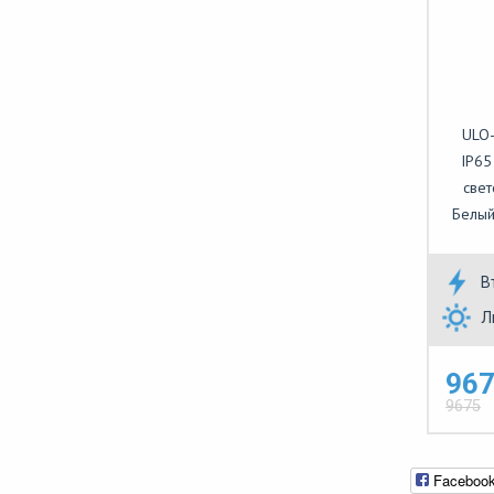
ULO
IP65
свет
Белый
В
Л
967
9675
Faceboo