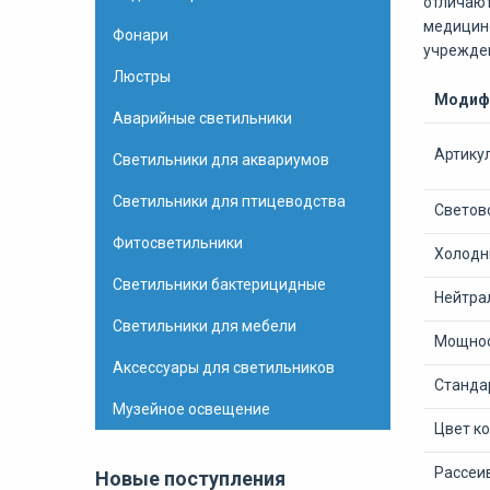
отличают
медицинс
Фонари
учрежден
Люстры
Модифи
Аварийные светильники
Артику
Светильники для аквариумов
Светильники для птицеводства
Светово
Фитосветильники
Холодны
Светильники бактерицидные
Нейтрал
Светильники для мебели
Мощнос
Аксессуары для светильников
Станда
Музейное освещение
Цвет к
Рассеи
Новые поступления