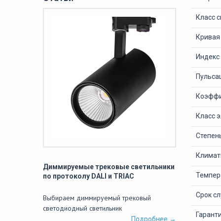
Класс 
Кривая
Индекс
Пульсац
Коэффи
Класс 
Степен
Климат
Диммируемые трековые светильники
Темпер
по протоколу DALI и TRIAC
Срок с
Выбираем диммируемый трековый
светодиодный светильник
Гарант
Подробнее →