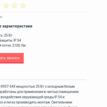
☆
☆
☆
☆
ии
е характеристики
ь: 25 Вт
защиты: IP 54
 поток: 2100 Лм
ать звонок
-0937-54Х мощностью 25 Вт с холодным белым
азработаны для применения в чистых помещениях
 воздействия окружающей среды IP 54 и
о и легко производить монтаж. Светильники