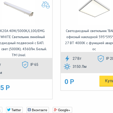
-K20A 40W/5000K/L100/EMG
Светодиодный светильник "В
 WHITE Светильник линейный
офисный накладной 595*595
одиодный подвесной с БАП.
27 ВТ 4000К с функцией авар
 свет (5000К). 4360Лм. Белый.
ос
TM Uniel
27 Вт
IP 2
т
IP 65
3150 Лм
м
0 Р
Куп
5 Р
k
Twitter
Вконтакте
Google+