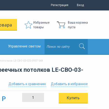
Регистрация
Вход
Избранные
Ваша корзина
овара
товары
пуста
Управление светом
толков LE-СВО-03-025-0937-54Х
реечных потолков LE-СВО-03-
Добавить к сравнению
Добавить в избранное
 Р
Купить