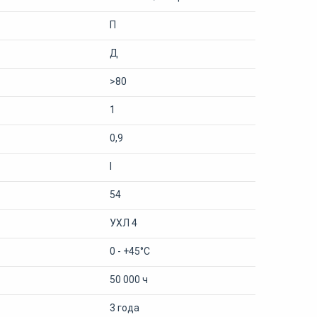
П
Д
>80
1
0,9
I
54
УХЛ 4
0 - +45°С
50 000 ч
3 года