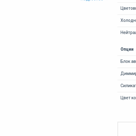
Цветов
Холодны
Нейтра
Опции
Блок а
Диммир
Силика
Цвет ко