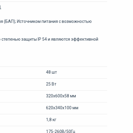
Д
я (БАП); Источником питания с возможностью
 степенью защиты IP 54 и являются эффективной
48 шт
25 Вт
320х600х58 мм
620х340х100 мм
1,8 кг
175-260В/50Гц