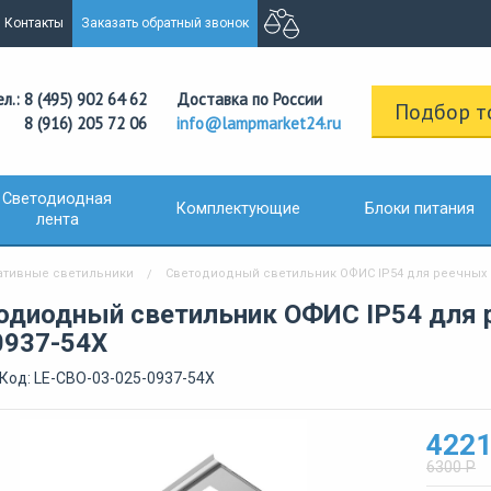
Контакты
Заказать обратный звонок
ел.: 8 (495) 902 64 62
Доставка по России
Подбор т
8 (916) 205 72 06
info@lampmarket24.ru
Светодиодная
Комплектующие
Блоки питания
лента
ативные светильники
Светодиодный светильник ОФИС IP54 для реечных по
одиодный светильник ОФИС IP54 для 
0937-54Х
Код: LE-СВО-03-025-0937-54Х
4221
6300 Р