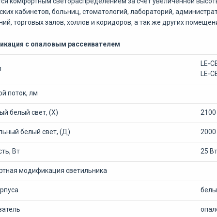
ся комфортным светораспределением за счет увеличенной высоты
ких кабинетов, больниц, стоматологий, лабораторий, администр
ий, торговых залов, холлов и коридоров, а так же других помещен
кация с опаловым рассеивателем
LE-С
л
LE-С
й поток, лм
й белый свет, (Х)
2100
ьный белый свет, (Д)
2000
ть, Вт
25 В
ртная модификация светильника
орпуса
белы
ватель
опал