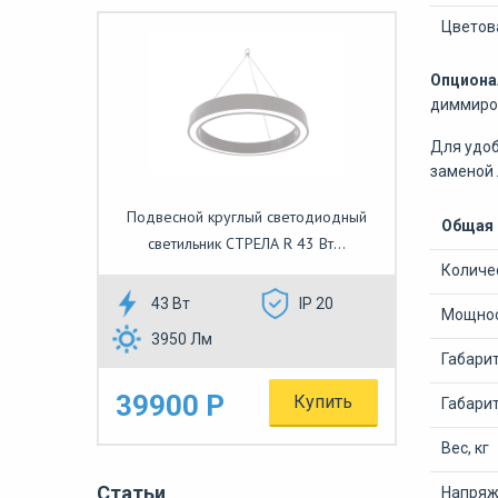
Цветов
Опциона
диммиро
Для удоб
заменой 
Подвесной круглый светодиодный
Общая
светильник СТРЕЛА R 43 Вт...
Количе
43 Вт
IP 20
Мощнос
3950 Лм
Габари
39900 Р
Купить
Габарит
Вес, кг
Статьи
Напряже