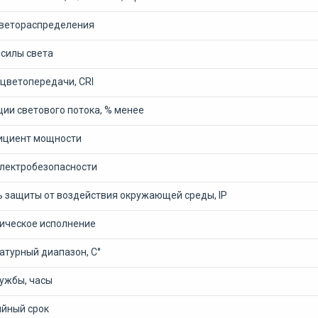
светораспределения
 силы света
 цветопередачи, CRI
ии светового потока, % менее
циент мощности
электробезопасности
ь защиты от воздействия окружающей среды, IP
ическое исполнение
атурный диапазон, С°
лужбы, часы
ийный срок