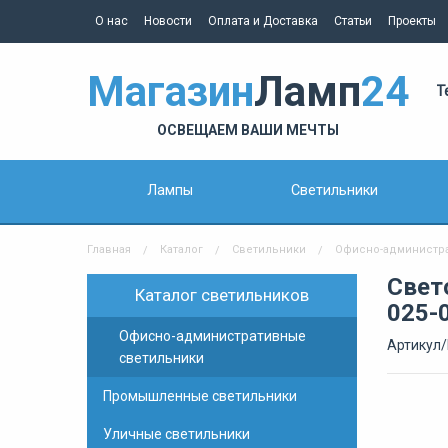
О нас
Новости
Оплата и Доставка
Статьи
Проекты
Магазин
Ламп
24
Т
ОСВЕЩАЕМ ВАШИ МЕЧТЫ
Лампы
Светильники
Главная
Каталог
Светильники
Офисно-администр
Свет
Каталог светильников
025-
Офисно-административные
Артикул/
светильники
Промышленные светильники
Уличные светильники