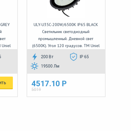
 GREY
ULY-U35C-200W/6500K IP65 BLACK
й
Светильник светодиодный
вет
промышленный. Дневной свет
 Uniel
(6500K). Угол 120 градусов. TM Uniel
5
200 Вт
IP 65
19500 Лм
4517.10 Р
ить
5019