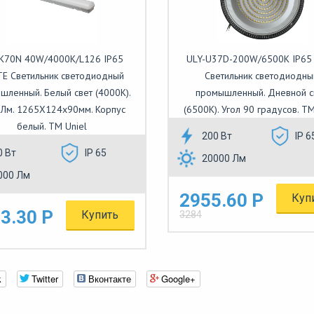
-K70N 40W/4000K/L126 IP65
ULY-U37D-200W/6500K IP65
E Светильник светодиодный
Светильник светодиодны
шленный. Белый свет (4000K).
промышленный. Дневной с
Лм. 1265X124x90мм. Корпус
(6500K). Угол 90 градусов. TM
белый. TM Uniel
200 Вт
IP 6
0 Вт
IP 65
20000 Лм
000 Лм
2955.60 Р
Куп
3.30 Р
Купить
3284
k
Twitter
Вконтакте
Google+