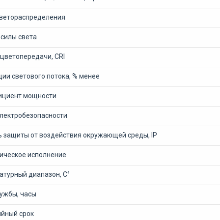
светораспределения
 силы света
 цветопередачи, CRI
ии светового потока, % менее
циент мощности
электробезопасности
ь защиты от воздействия окружающей среды, IP
ическое исполнение
атурный диапазон, С°
лужбы, часы
ийный срок