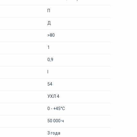
П
Д
>80
1
0,9
I
54
УХЛ 4
0 - +45°С
50 000 ч
3 года