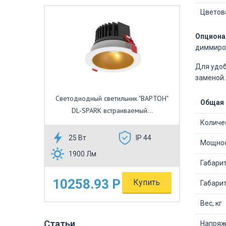
Цветов
Опциона
диммиро
Для удоб
заменой 
Светодиодный светильник "ВАРТОН"
Общая
DL-SPARK встраиваемый...
Количе
25 Вт
IP 44
Мощнос
1900 Лм
Габари
10258.93 Р
Купить
Габарит
Вес, кг
Статьи
Напряже