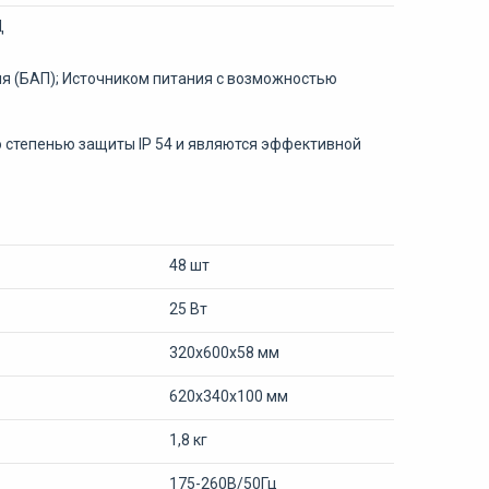
Д
я (БАП); Источником питания с возможностью
 степенью защиты IP 54 и являются эффективной
48 шт
25 Вт
320х600х58 мм
620х340х100 мм
1,8 кг
175-260В/50Гц