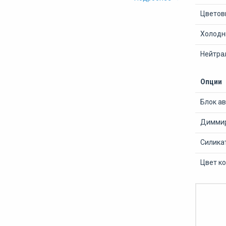
Цветов
Холодны
Нейтра
Опции
Блок а
Диммир
Силика
Цвет ко