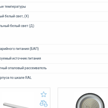
ые температуры
й белый свет, (Х)
льный белый свет (Д)
варийного питания (БАП)
уемый источник питания
тный опаловый рассеиватель
рпуса по шкале RAL