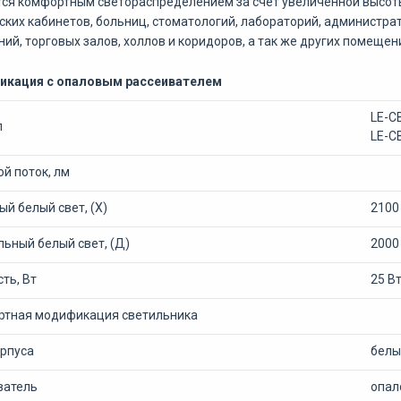
ся комфортным светораспределением за счет увеличенной высоты
ких кабинетов, больниц, стоматологий, лабораторий, администр
ий, торговых залов, холлов и коридоров, а так же других помещен
кация с опаловым рассеивателем
LE-С
л
LE-С
й поток, лм
й белый свет, (Х)
2100
ьный белый свет, (Д)
2000
ть, Вт
25 В
ртная модификация светильника
орпуса
белы
ватель
опал