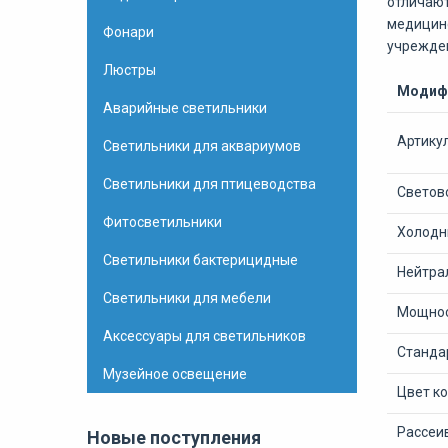
отличают
медицинс
Фонари
учрежден
Люстры
Модифи
Аварийные светильники
Артику
Светильники для аквариумов
Светильники для птицеводства
Светово
Фитосветильники
Холодны
Светильники бактерицидные
Нейтрал
Светильники для мебели
Мощнос
Аксессуары для светильников
Станда
Музейное освещение
Цвет к
Рассеи
Новые поступления