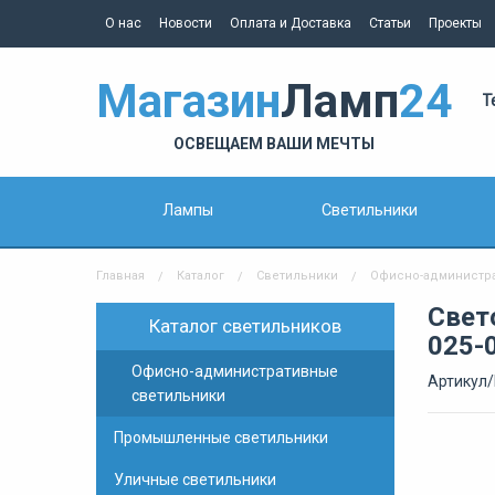
О нас
Новости
Оплата и Доставка
Статьи
Проекты
Магазин
Ламп
24
Т
ОСВЕЩАЕМ ВАШИ МЕЧТЫ
Лампы
Светильники
Главная
Каталог
Светильники
Офисно-администр
Свет
Каталог светильников
025-
Офисно-административные
Артикул/
светильники
Промышленные светильники
Уличные светильники