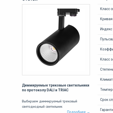
Класс 
Кривая
Индекс
Пульсац
Коэффи
Класс 
Степен
Климат
Диммируемые трековые светильники
Темпер
по протоколу DALI и TRIAC
Срок с
Выбираем диммируемый трековый
светодиодный светильник
Гарант
Подробнее →