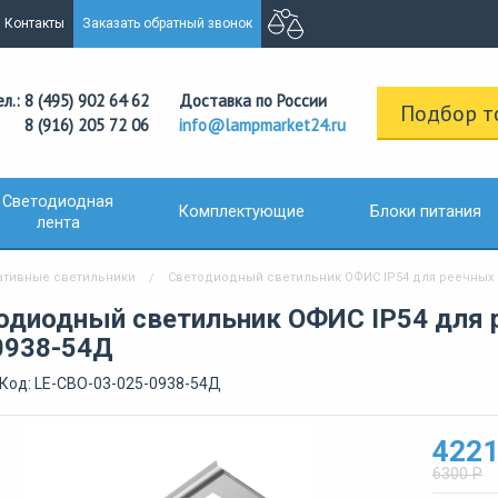
Контакты
Заказать обратный звонок
ел.: 8 (495) 902 64 62
Доставка по России
Подбор т
8 (916) 205 72 06
info@lampmarket24.ru
Светодиодная
Комплектующие
Блоки питания
лента
ативные светильники
Светодиодный светильник ОФИС IP54 для реечных п
одиодный светильник ОФИС IP54 для 
0938-54Д
Код: LE-СВО-03-025-0938-54Д
4221
6300 Р