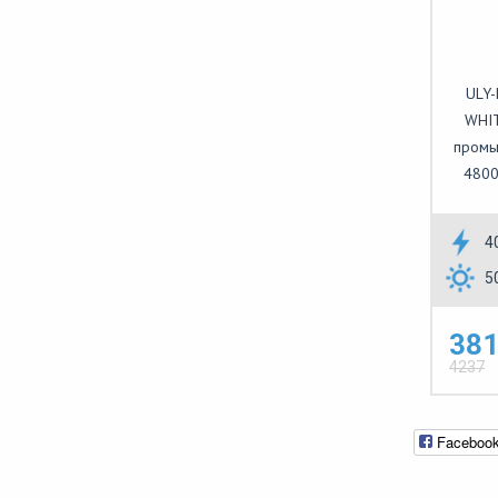
ULY
WHIT
промы
4800
4
5
381
4237
Faceboo