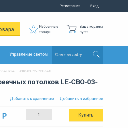
Регистрация
Вход
Избранные
Ваша корзина
овара
товары
пуста
Управление светом
отолков LE-СВО-03-025-0938-54Д
реечных потолков LE-СВО-03-
Добавить к сравнению
Добавить в избранное
 Р
Купить