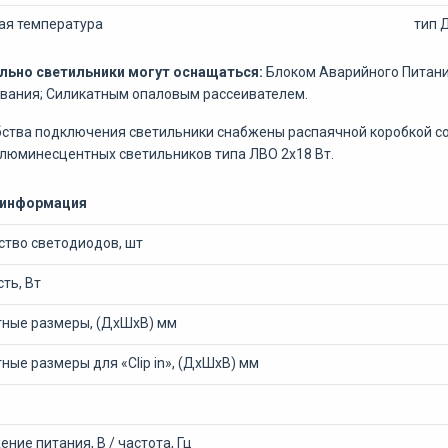
ая температура
тип 
льно светильники могут оснащаться:
Блоком Аварийного Питани
вания; Силикатным опаловым рассеивателем.
ства подключения светильники снабжены распаячной коробкой со
люминесцентных светильников типа ЛВО 2х18 Вт.
 информация
ство светодиодов, шт
ть, Вт
тные размеры, (ДхШхВ) мм
ные размеры для «Clip in», (ДхШхВ) мм
ние питания, В / частота, Гц