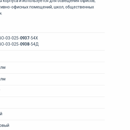
 корпуса и используется для освещения офисов,
ативно-офисных помещений, школ, общественных
и.
ВО-03-025-
0937
-54Х
ВО-03-025-
0938
-54Д
 лм
 лм
т
й
овый