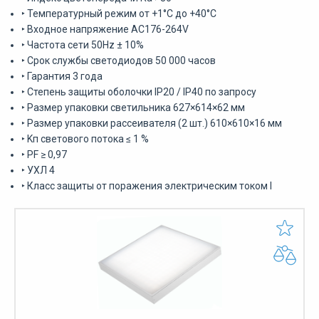
‣ Температурный режим от +1°С до +40°С
‣ Входное напряжение AC176-264V
‣ Частота сети 50Hz ± 10%
‣ Срок службы светодиодов 50 000 часов
‣ Гарантия 3 года
‣ Степень защиты оболочки IP20 / IP40 по запросу
‣ Размер упаковки светильника 627×614×62 мм
‣ Размер упаковки рассеивателя (2 шт.) 610×610×16 мм
‣ Kп светового потока ≤ 1 %
‣ PF ≥ 0,97
‣ УХЛ 4
‣ Класс защиты от поражения электрическим током I