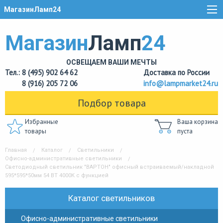
МагазинЛамп24
Магазин
Ламп
24
ОСВЕЩАЕМ ВАШИ МЕЧТЫ
Тел.: 8 (495) 902 64 62
Доставка по России
8 (916) 205 72 06
info@lampmarket24.ru
Подбор товара
Избранные
Ваша корзина
товары
пуста
Главная
Каталог
Светильники
Офисно-административные светильники
Светодиодный светильник "ВАРТОН" офисный встраиваемый/накладной
595*595*50мм 54 ВТ 4000К с функцией
Каталог светильников
Офисно-административные светильники