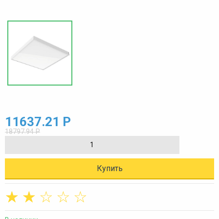
11637.21 Р
18797.94 Р
Купить
☆
☆
☆
☆
☆