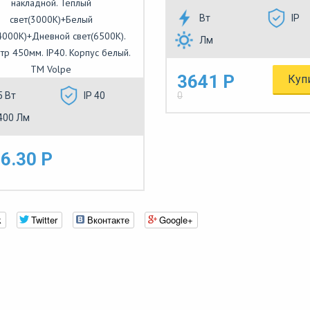
накладной. Теплый
Вт
IP
свет(3000K)+Белый
4000K)+Дневной свет(6500K).
Лм
р 450мм. IP40. Корпус белый.
ТМ Volpe
3641 Р
Куп
5 Вт
IP 40
0
400 Лм
6.30 Р
k
Twitter
Вконтакте
Google+