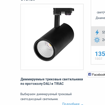
свет(
Диамет
5
2
135
1507
Faceboo
Диммируемые трековые светильники
по протоколу DALI и TRIAC
Выбираем диммируемый трековый
светодиодный светильник
Подробнее →