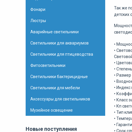
Так же п
Фонари
детских 
Люстры
Мощность
Аварийные светильники
светодио
Светильники для аквариумов
‣ Мощно
‣ Светов
Светильники для птицеводства
Световой
‣ Цветов
Фитосветильники
‣ Степен
‣ Разме
Светильники бактерицидные
‣ Входно
‣ Индекс
Светильники для мебели
‣ Коэффи
Аксессуары для светильников
‣ Класс 
‣ Кп све
Музейное освещение
‣ Тип кл
‣ Темпер
‣ Гаранти
Новые поступления
‣ Срок с