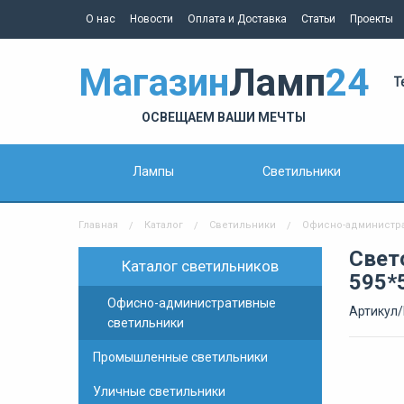
О нас
Новости
Оплата и Доставка
Статьи
Проекты
Магазин
Ламп
24
Т
ОСВЕЩАЕМ ВАШИ МЕЧТЫ
Лампы
Светильники
Главная
Каталог
Светильники
Офисно-администр
Свет
Каталог светильников
595*
Офисно-административные
Артикул/
светильники
Промышленные светильники
Уличные светильники