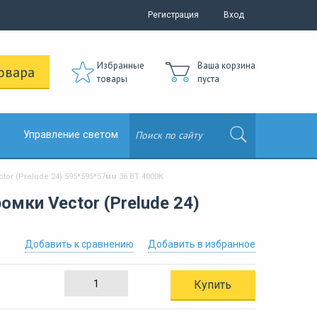
Регистрация
Вход
Избранные
Ваша корзина
овара
товары
пуста
Управление светом
r (Prelude 24) 595*595*57мм 36 ВТ 4000К
мки Vector (Prelude 24)
Добавить к сравнению
Добавить в избранное
Купить