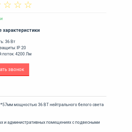
☆
☆
☆
☆
ии
е характеристики
ь: 36 Вт
защиты: IP 20
 поток: 4200 Лм
ать звонок
95*57мм мощностью 36 ВТ нейтрального белого света
ых и административных помещениях с подвесными