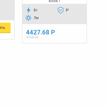
4000К I
Вт
IP
Лм
ить
4427.68 Р
5428.28