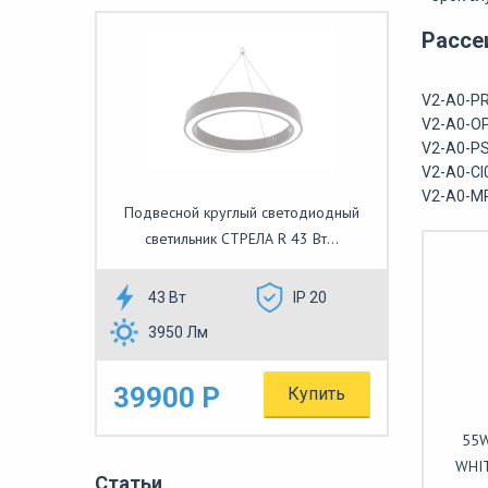
Рассе
V2-A0-PR
V2-A0-OP
V2-A0-PS
V2-A0-CI
V2-A0-M
Подвесной круглый светодиодный
светильник СТРЕЛА R 43 Вт...
43 Вт
IP 20
3950 Лм
39900 Р
Купить
55W
WHIT
Статьи