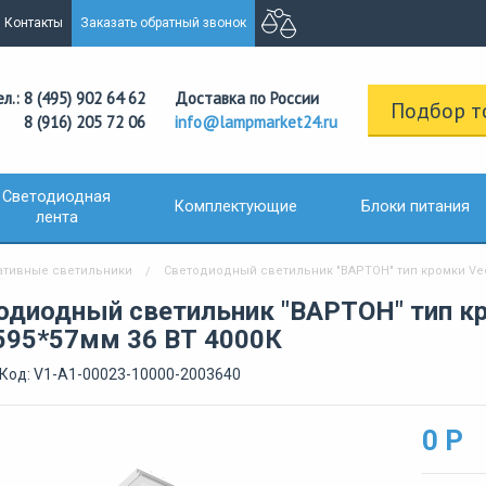
Контакты
Заказать обратный звонок
ел.: 8 (495) 902 64 62
Доставка по России
Подбор т
8 (916) 205 72 06
info@lampmarket24.ru
Светодиодная
Комплектующие
Блоки питания
лента
ативные светильники
Светодиодный светильник "ВАРТОН" тип кромки Vecto
одиодный светильник "ВАРТОН" тип кро
595*57мм 36 ВТ 4000К
Код: V1-A1-00023-10000-2003640
0 Р