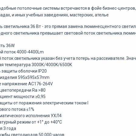
одобные потолочные системы встречаются в фойе бизнес-центров, м
садах, и иных учебных заведениях, мастерских, ателье
 светильника 36 Вт - это прямая замена люминесцентного светил
дного светильника превышает световой поток светильника люмин
сть 36W
ой поток 4000-4400Lm
 поток светильника указан без учета потерь на рассеивателе. Зн
ая температура 3000К/4000K/6500K
ь защиты оболочки IP20
р изделия 595х595х57mm
е напряжение АС176-264V
 цветопередачи Ra >80
циент мощности ≥0,95
защиты от поражения электрическим током I
тового потока ≤1%
иматического исполнения УХЛ4
атурный режим от +1° до +40°С
я 3 года
лужбы светодиодов 50 000 часов