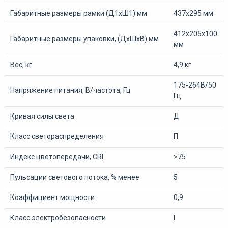
Габаритные размеры рамки (Д1хШ1) мм
437х295 мм
412х205х100
Габаритные размеры упаковки, (ДхШхВ) мм
мм
Вес, кг
4,9 кг
175-264В/50
Напряжение питания, В/частота, Гц
Гц
Кривая силы света
Д
Класс светораспределения
П
Индекс цветопередачи, CRI
>75
Пульсации светового потока, % менее
5
Коэффициент мощности
0,9
Класс электробезопасности
I