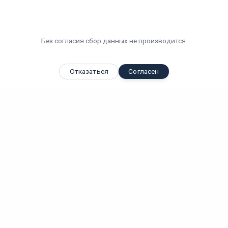
Без согласия сбор данных не производится.
Отказаться
Согласен
Вы смотрели
Светодиодный светильник КЕДР АЗС LE-СВП-22-160-0513-
65Х...