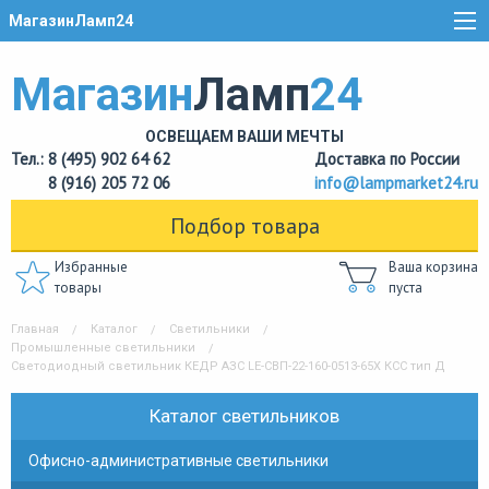
МагазинЛамп24
Магазин
Ламп
24
ОСВЕЩАЕМ ВАШИ МЕЧТЫ
Тел.: 8 (495) 902 64 62
Доставка по России
8 (916) 205 72 06
info@lampmarket24.ru
Подбор товара
Избранные
Ваша корзина
товары
пуста
Главная
Каталог
Светильники
Промышленные светильники
Светодиодный светильник КЕДР АЗС LE-СВП-22-160-0513-65Х КСС тип Д
Каталог светильников
Офисно-административные светильники