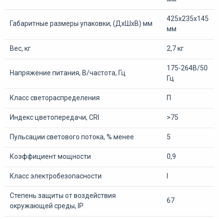
425х235х145
Габаритные размеры упаковки, (ДхШхВ) мм
мм
Вес, кг
2,7 кг
175-264В/50
Напряжение питания, В/частота, Гц
Гц
Класс светораспределения
П
Индекс цветопередачи, CRI
>75
Пульсации светового потока, % менее
5
Коэффициент мощности
0,9
Класс электробезопасности
I
Степень защиты от воздействия
67
окружающей среды, IP