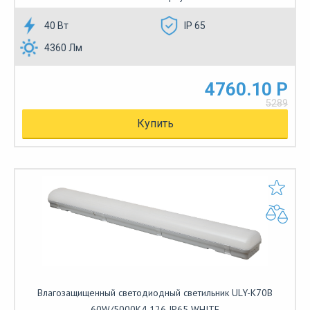
40 Вт
IP 65
4360 Лм
4760.10 Р
5289
Купить
Влагозащищенный светодиодный светильник ULY-K70B
60W/5000K/L126 IP65 WHITE