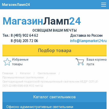
МагазинЛамп24
Магазин
Ламп
24
ОСВЕЩАЕМ ВАШИ МЕЧТЫ
Тел.: 8 (495) 902 64 62
Доставка по России
8 (916) 205 72 06
info@lampmarket24.ru
Подбор товара
Избранные
Ваша корзина
товары
пуста
Главная
Каталог
Светильники
Промышленные светильники
Светодиодный подвесной промышленный светильник КЕДР ССП LE-
ССП-22-080-0585-65Х КСС тип Ш
Каталог светильников
Офисно-административные светильники