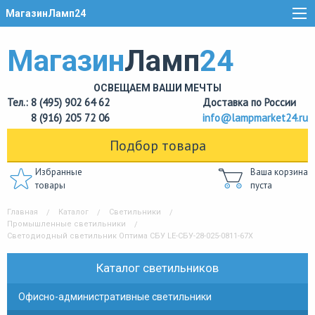
МагазинЛамп24
Магазин
Ламп
24
ОСВЕЩАЕМ ВАШИ МЕЧТЫ
Тел.: 8 (495) 902 64 62
Доставка по России
8 (916) 205 72 06
info@lampmarket24.ru
Подбор товара
Избранные
Ваша корзина
товары
пуста
Главная
Каталог
Светильники
Промышленные светильники
Светодиодный светильник Оптима СБУ LE-СБУ-28-025-0811-67Х
Каталог светильников
Офисно-административные светильники