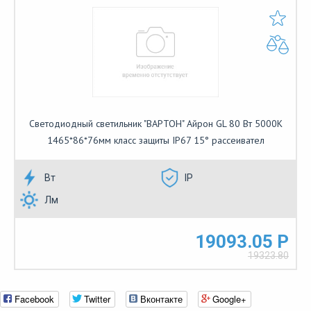
Светодиодный светильник "ВАРТОН" Айрон GL 80 Вт 5000К
1465*86*76мм класс защиты IP67 15° рассеивател
Вт
IP
Лм
19093.05 Р
19323.80
Facebook
Twitter
Вконтакте
Google+