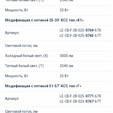
Теплый белый свет, (Т)
2540 лм
Мощность, Вт
25 Вт
Модифик
аци
я с оптикой 25-30˚ КСС тип «К1»
LE-СБУ-28-025-
0769
-67Х
Артикул
LE-СБУ-28-025-
0765
-67Т
Световой поток, лм
Холодный белый свет, (Х)
3000 лм
Теплый белый свет, (Т)
2540 лм
Мощность, Вт
25 Вт
Модификация с оптикой 51-57˚ КСС тип «Г»
LE-СБУ-28-025-
0771
-67Х
Артикул
LE-СБУ-28-025-
0767
-67Т
Световой поток, лм