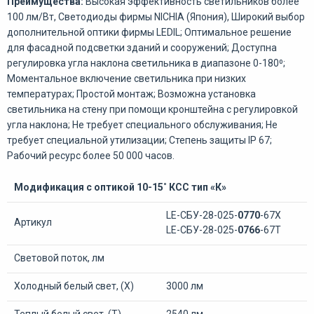
Преимущества:
Высокая эффективность светильников более
100 лм/Вт,
Светодиоды фирмы NICHIA (Япония), Широкий выбор
дополнительной оптики фирмы LEDIL; Оптимальное решение
для фасадной подсветки зданий и сооружений; Доступна
регулировка угла наклона светильника в диапазоне 0-180⁰;
Моментальное включение светильника при низких
температурах; Простой монтаж; Возможна установка
светильника на стену при помощи кронштейна с регулировкой
угла наклона; Не требует специального обслуживания; Не
требует специальной утилизации; Степень защиты IP 67;
Рабочий ресурс более 50 000 часов.
Модификация с оптикой 10-15˚ КСС тип «К»
LE-СБУ-28-025-
0770
-67Х
Артикул
LE-СБУ-28-025-
0766
-67Т
Световой поток, лм
Холодный белый свет, (Х)
3000 лм