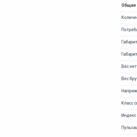
Общая
Количе
Потреб
Габари
Габари
Вес нет
Вес бру
Напряже
Класс 
Индекс
Пульсац