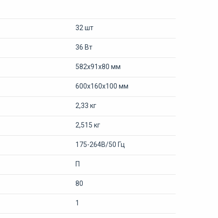
32 шт
36 Вт
582х91х80 мм
600х160х100 мм
2,33 кг
2,515 кг
175-264В/50 Гц
П
80
1