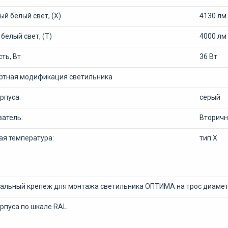
й белый свет, (Х)
4130 лм
белый свет, (Т)
4000 лм
ть, Вт
36 Вт
ртная модификация светильника
рпуса:
серый
ватель:
Вторичн
ая температура:
тип Х
альный крепеж для монтажа светильника ОПТИМА на трос диаметр
рпуса по шкале RAL