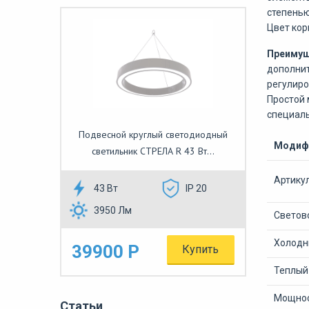
степенью
Цвет кор
Преимущ
дополнит
регулиро
Простой 
специаль
Подвесной круглый светодиодный
Модифи
светильник СТРЕЛА R 43 Вт...
Артику
43 Вт
IP 20
3950 Лм
Светово
Холодны
39900 Р
Купить
Теплый 
Мощнос
Статьи