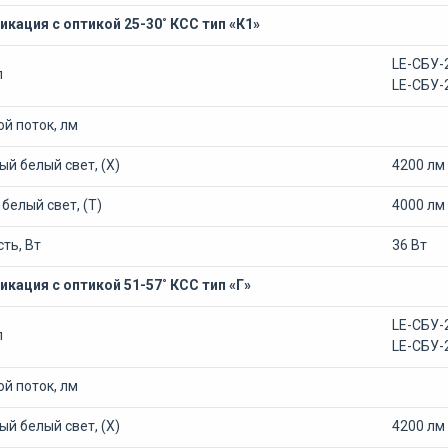
кация с оптикой 25-30˚ КСС тип «К1»
LE-СБУ-
л
LE-СБУ-
й поток, лм
й белый свет, (Х)
4200 лм
белый свет, (Т)
4000 лм
ть, Вт
36 Вт
кация с оптикой 51-57˚ КСС тип «Г»
LE-СБУ-
л
LE-СБУ-
й поток, лм
й белый свет, (Х)
4200 лм