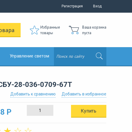
Регистрация
Вход
Избранные
Ваша корзина
овара
товары
пуста
Управление светом
СБУ-28-036-0709-67Т
Добавить к сравнению
Добавить в избранное
8 Р
Купить
☆
☆
☆
☆