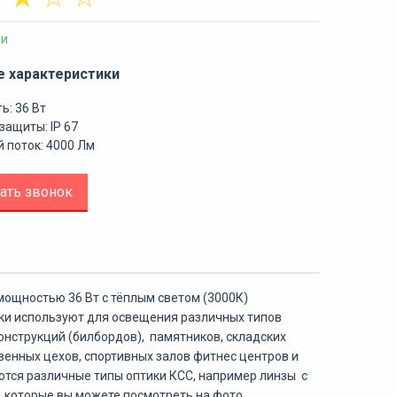
ии
е характеристики
ь: 36 Вт
защиты: IP 67
 поток: 4000 Лм
ать звонок
ощностью 36 Вт с тёплым светом (3000К)
ки используют для освещения различных типов
онструкций (билбордов), памятников, складских
венных цехов, спортивных залов фитнес центров и
ются различные типы оптики КСС, например линзы с
, которые вы можете посмотреть на фото.