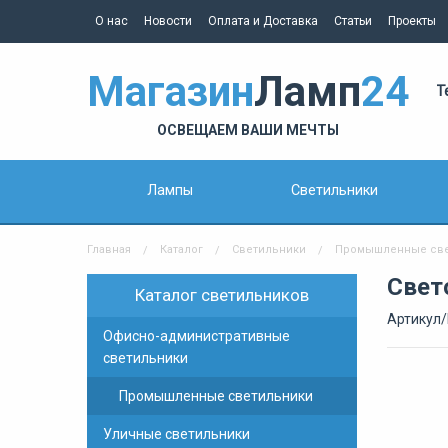
О нас
Новости
Оплата и Доставка
Статьи
Проекты
Магазин
Ламп
24
Т
ОСВЕЩАЕМ ВАШИ МЕЧТЫ
Лампы
Светильники
Главная
Каталог
Светильники
Промышленные све
Свет
Каталог светильников
Артикул/
Офисно-административные
светильники
Промышленные светильники
Уличные светильники