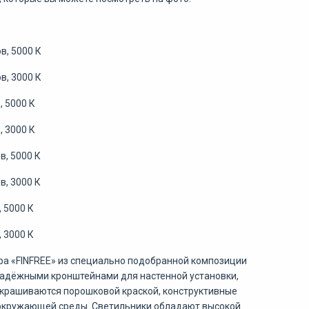
в, 5000 К
в, 3000 К
, 5000 К
, 3000 К
в, 5000 К
в, 3000 К
 5000 К
 3000 К
ра «FINFREE» из специально подобранной композиции
адёжными кронштейнами для настенной установки,
окрашиваются порошковой краской, конструктивные
окружающей среды. Светильники обладают высокой