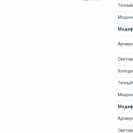
Теплый 
Мощнос
Модифи
Артику
Светово
Холодны
Теплый 
Мощнос
Модифи
Артику
Светово