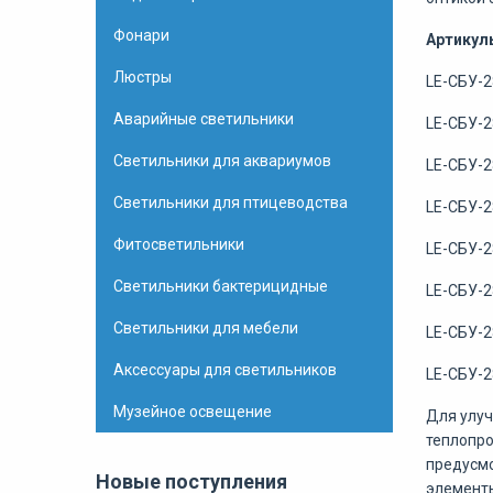
Фонари
Артикул
Люстры
LE-СБУ-2
Аварийные светильники
LE-СБУ-2
Светильники для аквариумов
LE-СБУ-2
Светильники для птицеводства
LE-СБУ-2
Фитосветильники
LE-СБУ-2
Светильники бактерицидные
LE-СБУ-2
Светильники для мебели
LE-СБУ-2
Аксессуары для светильников
LE-СБУ-2
Музейное освещение
Для улуч
теплопр
предусмо
Новые поступления
элементы