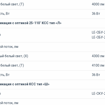
белый свет, (Т)
4000 лм
ть, Вт
36 Вт
кация с оптикой 25-110˚ КСС тип «Л»
LE-СБУ-
л
LE-СБУ-
й поток, лм
й белый свет, (Х)
4300 лм
белый свет, (Т)
4100 лм
ть, Вт
36 Вт
кация с оптикой КСС тип «Ш»
л
LE-СКУ-
й поток, лм