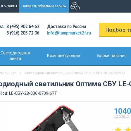
Контакты
Заказать обратный звонок
ел.: 8 (495) 902 64 62
Доставка по России
Подбор т
8 (916) 205 72 06
info@lampmarket24.ru
Светодиодная
Комплектующие
Блоки питания
лента
тильники
Светодиодный светильник Оптима СБУ LE-СБУ-28-036-0709-67Т
одиодный светильник Оптима СБУ LE-
Код: LE-СБУ-28-036-0709-67Т
1040
13875 Р
☆