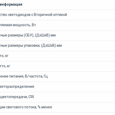
 информация
ство светодиодов с Вторичной оптикой
ляемая мощность, Вт
тные размеры (СБУ), (ДхШхВ) мм
тные размеры упаковки, (ДхШхВ) мм
то, кг
тто, кг
ние питания, В/частота, Гц
светораспределения
 цветопередачи, CRI
ии светового потока, % менее