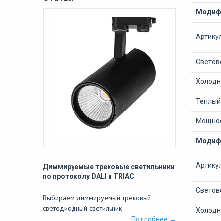
Модифи
Артику
Светово
Холодны
Теплый 
Мощнос
Модифи
Артику
Диммируемые трековые светильники
по протоколу DALI и TRIAC
Светово
Выбираем диммируемый трековый
светодиодный светильник
Холодны
Подробнее →