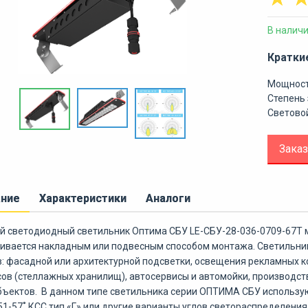
В налич
Кратки
Мощност
Степень 
Световой
Заказ
ание
Характеристики
Аналоги
 светодиодный светильник Оптима СБУ LE-СБУ-28-036-0709-67Т м
ивается накладным или подвесным способом монтажа. Светильни
: фасадной или архитектурной подсветки, освещения рекламных к
ов (стеллажных хранилищ), автосервисы и автомойки, производст
бъектов. В данном типе светильника серии ОПТИМА СБУ использу
51-57˚ КСС тип «Г» или другие варианты углов светораспределения